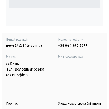
E-mail редакції
Номер телефону:
news24@24tv.com.ua
+38 044 390 5077
Ми тут:
Ми в соцмережах:
м.Київ
,
вул. Володимирська
офіс
61/11,
50
Про нас
Угода Користувача Спільноти