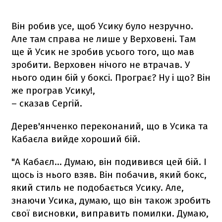
Він робив усе, щоб Усику було незручно.
Але там справа не лише у Верховені. Там
ще й Усик не зробив усього того, що мав
зробити. Верховен нічого не втрачав. У
нього один бій у боксі. Програє? Ну і що? Він
же програв Усику!,
– сказав Сергій.
Дерев'янченко переконаний, що в Усика та
Кабаєла вийде хороший бій.
"А Кабаєл… Думаю, він подивився цей бій. І
щось із нього взяв. Він побачив, який бокс,
який стиль не подобається Усику. Але,
знаючи Усика, думаю, що він також зробить
свої висновки, виправить помилки. Думаю,