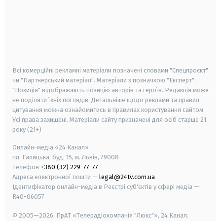
android
apple
smart tv
samsung smart tv
Всі комерційні рекламні матеріали позначені словами "Спецпроєкт"
чи "Партнерський матеріал". Матеріали з позначкою "Експерт",
"Позиція" відображають позицію авторів та героїв. Редакція може
не поділяти їхніх поглядів. Детальніше щодо реклами та правил
цитування можна ознайомитись в правилах користування сайтом.
Усі права захищені.
Матеріали сайту призначені для осіб старше
21
року (21+)
Онлайн-медіа «24 Канал»
пл. Галицька, буд. 15, м. Львів, 79008
Телефон
+380 (32) 229-77-77
Адреса електронної пошти —
legal@24tv.com.ua
Ідентифікатор онлайн-медіа в Реєстрі суб'єктів у сфері медіа —
R40-06057
© 2005—2026,
ПрАТ «Телерадіокомпанія "Люкс"», 24 Канал.