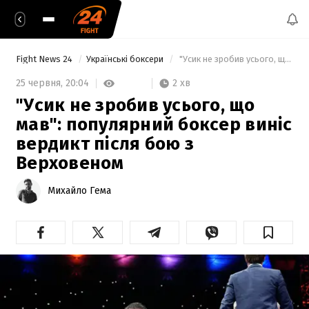
Fight News 24
Українські боксери
 "Усик не зробив усього, що мав": популярний боксер виніс вердикт після бою з Верховеном 
2 хв
25 червня,
20:04
"Усик не зробив усього, що
мав": популярний боксер виніс
вердикт після бою з
Верховеном
Михайло Гема