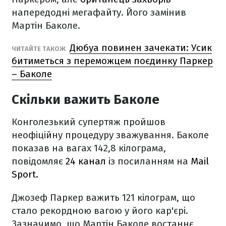
напередодні мегафайту. Його замінив
Мартін Баколе.
Дюбуа повинен зачекати: Усик
ЧИТАЙТЕ ТАКОЖ
битиметься з переможцем поєдинку Паркер
– Баколе
Скільки важить Баколе
Конголезький супертяж пройшов
неофіційну процедуру зважування. Баколе
показав на вагах 142,8 кілограма,
повідомляє
24 канал
із посиланням на
Mail
Sport.
Джозеф Паркер важить 121 кілограм, що
стало рекордною вагою у його кар'єрі.
Зазначимо, що Мартін Баколе востаннє