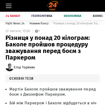
24 КАНАЛ
ГЕОПОЛІТИКА
ЕКОНОМІКА
БІЗНЕС
Fight News 24
Новини боксу
Різниця у понад 20 кілограм: Баколе пройшов процедуру зважування перед боєм з Паркером
22 лютого,
15:50
1
Різниця у понад 20 кілограм:
Баколе пройшов процедуру
зважування перед боєм з
Паркером
Єгор Торяник
ОСНОВНІ ТЕЗИ
Мартін Баколе пройшов зважування перед
боєм з Джозефом Паркером.
Бій між Паркером і Баколе відбудеться в ніч