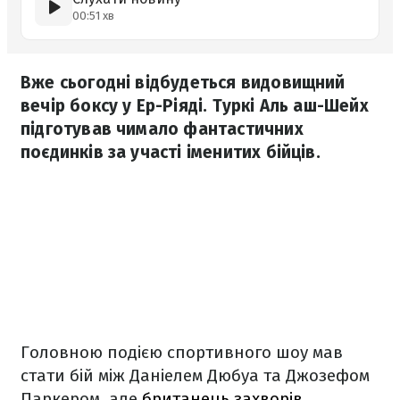
00:51 хв
Вже сьогодні відбудеться видовищний
вечір боксу у Ер-Ріяді. Туркі Аль аш-Шейх
підготував чимало фантастичних
поєдинків за участі іменитих бійців.
Головною подією спортивного шоу мав
стати бій між Даніелем Дюбуа та Джозефом
Паркером, але
британець захворів