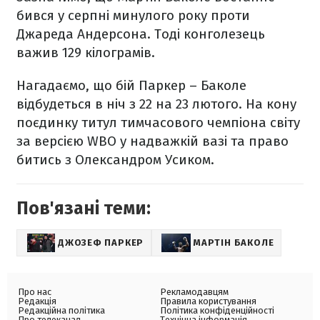
бився у серпні минулого року проти
Джареда Андерсона. Тоді конголезець
важив 129 кілограмів.
Нагадаємо, що бій Паркер – Баколе
відбудеться в ніч з 22 на 23 лютого. На кону
поєдинку титул тимчасового чемпіона світу
за версією WBO у надважкій вазі та право
битись з Олександром Усиком.
Пов'язані теми:
ДЖОЗЕФ ПАРКЕР
МАРТІН БАКОЛЕ
Про нас
Рекламодавцям
Редакція
Правила користування
Редакційна політика
Політика конфіденційності
Про телеканал
Технічна інформація