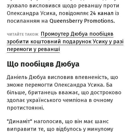
зухвало висловився щодо реваншу проти
Олександра Усика, повідомляє
24 канал
із
посиланням на
Queensberry Promotions.
Промоутер Дюбуа пообіцяв
ЧИТАЙТЕ ТАКОЖ
зробити коштовний подарунок Усику у разі
перемоги у реванші
Що пообіцяв Дюбуа
Даніель Дюбуа висловив впевненість, що
зможе перемогти Олександра Усика. Ба
більше, британець вважає, що достроково
здолає українського чемпіона в очному
протистоянні.
"Динаміт" наголосив, що він має шанс
виправити те, що відбулось у минулому