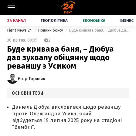
24 КАНАЛ
ГЕОПОЛІТИКА
ЕКОНОМІКА
БІЗНЕС
Fight News 24
Новини боксу
Буде кривава баня, – Дюбуа дав зухвалу обіцянку щодо реваншу з Усиком
30 квітня,
09:39
2
Буде кривава баня, – Дюбуа
дав зухвалу обіцянку щодо
реваншу з Усиком
Єгор Торяник
ОСНОВНІ ТЕЗИ
Даніель Дюбуа висловився щодо реваншу
проти Олександра Усика, який
відбудеться 19 липня 2025 року на стадіоні
"Вемблі".