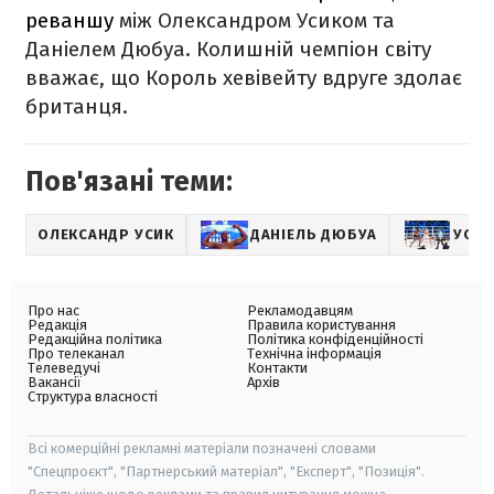
реваншу
між Олександром Усиком та
Даніелем Дюбуа. Колишній чемпіон світу
вважає, що Король хевівейту вдруге здолає
британця.
Пов'язані теми:
ОЛЕКСАНДР УСИК
ДАНІЕЛЬ ДЮБУА
УСИК
Про нас
Рекламодавцям
Редакція
Правила користування
Редакційна політика
Політика конфіденційності
Про телеканал
Технічна інформація
Телеведучі
Контакти
Вакансії
Архів
Структура власності
Всі комерційні рекламні матеріали позначені словами
"Спецпроєкт", "Партнерський матеріал", "Експерт", "Позиція".