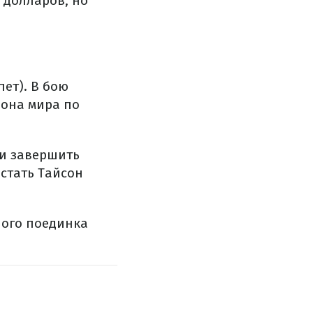
 долларов, но
пет). В бою
иона мира по
 и завершить
стать Тайсон
ного поединка