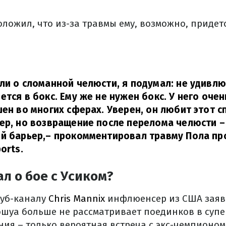
ложил, что из-за травмы ему, возможно, придет
ли о сломанной челюсти, я подумал: не удивлю
ется в бокс. Ему же не нужен бокс. У него оче
шен во многих сферах. Уверен, он любит этот с
ер, но возвращение после перелома челюсти –
й барьер,
– прокомментировал травму Пола пр
ports
.
ал о бое с Усиком?
туб-каналу
Chris Mannix
инфлюенсер из США заяви
шуа больше не рассматривает поединков в супе
ния – только вероятная встреча с экс-чемпионо