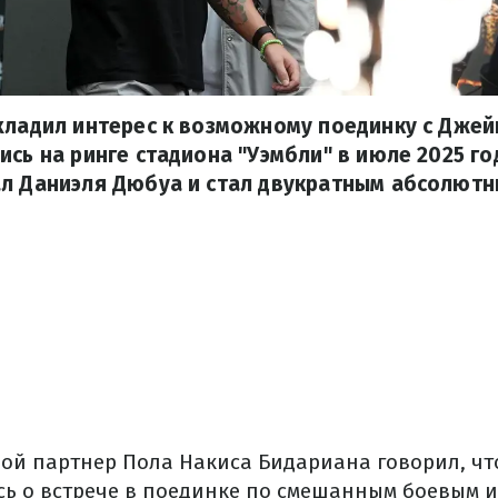
хладил интерес к возможному поединку с Дже
ись на ринге стадиона "Уэмбли" в июле 2025 год
ал Даниэля Дюбуа и стал двукратным абсолют
ой партнер Пола Накиса Бидариана говорил, чт
сь о встрече в поединке по смешанным боевым и