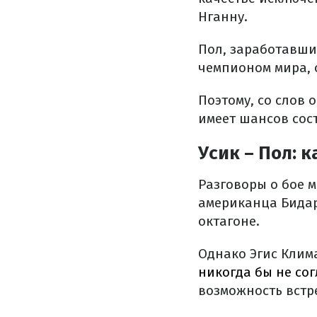
Нганну.
Пол, заработавший
чемпионом мира, 
Поэтому, со слов 
имеет шансов сост
Усик – Пол: 
Разговоры о бое м
американца Бидар
октагоне.
Однако Эгис Клима
никогда бы не сог
возможность встр