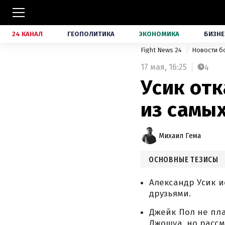
24 КАНАЛ
ГЕОПОЛИТИКА
ЭКОНОМИКА
БИЗНЕ
Fight News 24
Новости б
17 мая,
16:25
4
Усик отк
из самы
Михаил Гема
ОСНОВНЫЕ ТЕЗИСЫ
Александр Усик и
друзьями.
Джейк Пол не пл
Джошуа, но рассм