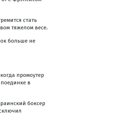
тремится стать
вом тяжелом весе.
нок больше не
 когда промоутер
 поединке в
украинский боксер
исключил