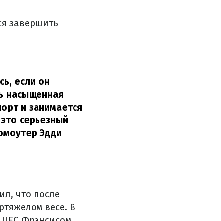
ся завершить
сь, если он
нь насыщенная
порт и занимается
 это серьезный
омоутер Эдди
л, что после
ртяжелом весе. В
м UFC Фрэнсисом