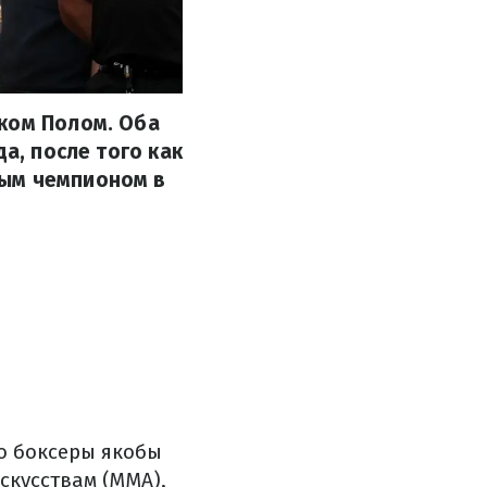
йком Полом. Оба
а, после того как
ным чемпионом в
о боксеры якобы
скусствам (ММА),