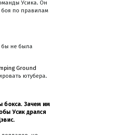
оманды Усика. Он
 боя по правилам
 бы не была
omping Ground
тировать ютубера.
ы бокса. Зачем им
обы Усик дрался
Дэвис.