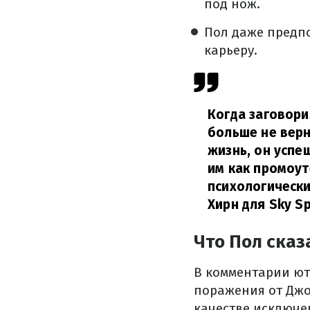
под нож.
Пол даже предпо
карьеру.
Когда заговори
больше не верн
жизнь, он успе
им как промоут
психологически
Хирн для
Sky S
Что Пол сказ
В комментарии ю
поражения от Джо
качестве исключе