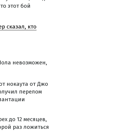
то этот бой
р сказал, кто
 Пола невозможен,
от нокаута от Джо
получил перелом
плантации
ех до 12 месяцев,
орой раз ложиться