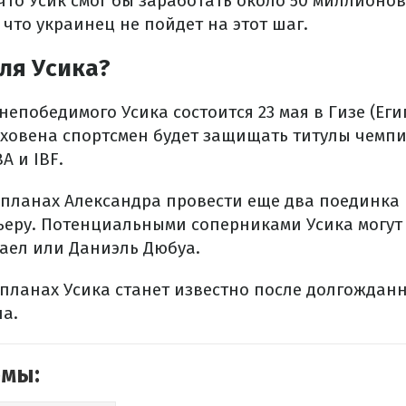
что Усик смог бы заработать около 50 миллионов
что украинец не пойдет на этот шаг.
ля Усика?
епобедимого Усика состоится 23 мая в Гизе (Еги
рховена спортсмен будет защищать титулы чемп
A и IBF.
 планах Александра провести еще два поединка
еру. Потенциальными соперниками Усика могут 
аел или Даниэль Дюбуа.
планах Усика станет известно после долгождан
а.
емы: