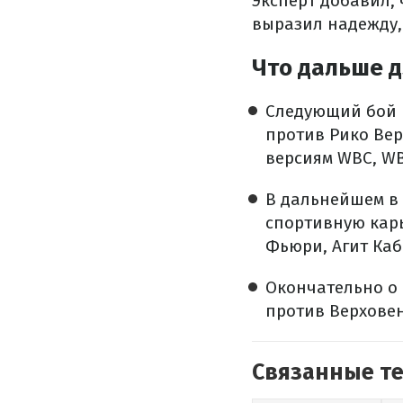
Эксперт добавил, 
выразил надежду, 
Что дальше д
Следующий бой н
против Рико Ве
версиям WBC, WB
В дальнейшем в
спортивную карь
Фьюри, Агит Каб
Окончательно о 
против Верховен
Связанные т