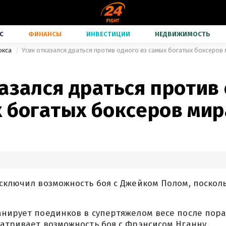
С
ФИНАНСЫ
ИНВЕСТИЦИИ
НЕДВИЖИМОСТЬ
окса
Усик отказался драться против одного из самых богатых боксеров
азался драться против
х богатых боксеров мир
сключил возможность боя с Джейком Полом, посколь
анирует поединков в супертяжелом весе после пор
атривает возможность боя с Фрэнсисом Нганну.