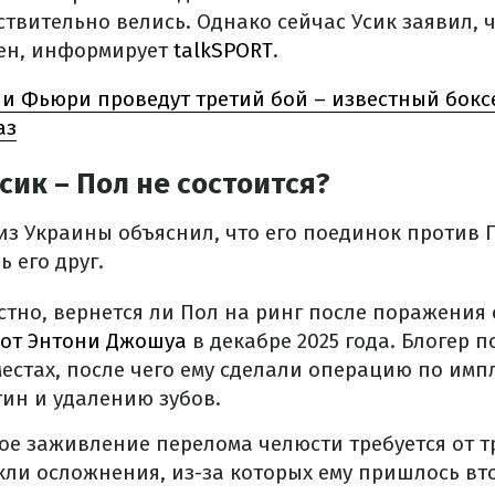
твительно велись. Однако сейчас Усик заявил, ч
ен, информирует
talkSPORT
.
 и Фьюри проведут третий бой – известный боксе
аз
сик – Пол не состоится?
 из Украины объяснил, что его поединок против
ь его друг.
стно, вернется ли Пол на ринг после поражения 
 от Энтони Джошуа
в декабре 2025 года. Блогер 
местах, после чего ему сделали операцию по им
ин и удалению зубов.
е заживление перелома челюсти требуется от тр
кли осложнения, из-за которых ему пришлось вт