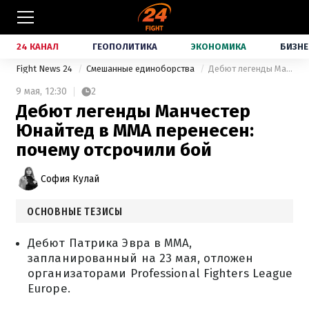
24 КАНАЛ
ГЕОПОЛИТИКА
ЭКОНОМИКА
БИЗНЕ
Fight News 24
Смешанные единоборства
Дебют легенды Манчестер Юнайтед в ММА перенесен: почему отсрочили бой
9 мая,
12:30
2
Дебют легенды Манчестер
Юнайтед в ММА перенесен:
почему отсрочили бой
София Кулай
ОСНОВНЫЕ ТЕЗИСЫ
Дебют Патрика Эвра в ММА,
запланированный на 23 мая, отложен
организаторами Professional Fighters League
Europe.