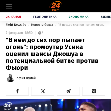
24 КАНАЛ
ГЕОПОЛИТИКА
ЭКОНОМИКА
БИЗНЕ
Fight News 24
Новости бокса
"В нем до сих пор пылает огонь": промоутер Усика оценил шансы Джошуа в потенциальной битве против Фьюри
7 февраля,
18:50
2
"В нем до сих пор пылает
огонь": промоутер Усика
оценил шансы Джошуа в
потенциальной битве против
Фьюри
София Кулай