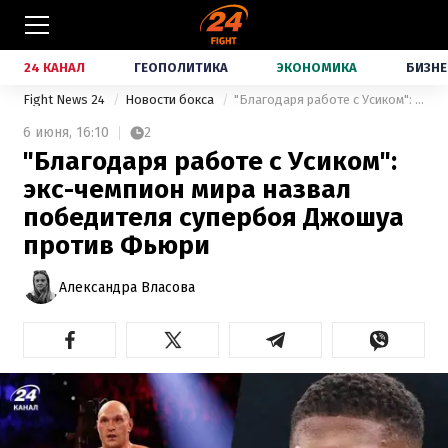
24 КАНАЛ
ГЕОПОЛИТИКА
ЭКОНОМИКА
БИЗНЕ
Fight News 24
Новости бокса
"Благодаря работе с Усиком": экс-чемпион мира назвал победителя супербоя Джошуа против Фьюри
6 июня,
16:10
2
"Благодаря работе с Усиком":
экс-чемпион мира назвал
победителя супербоя Джошуа
против Фьюри
Александра Власова