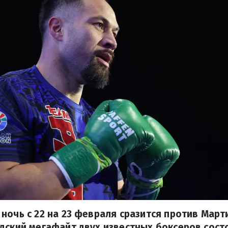
ночь с 22 на 23 февраля сразится против Март
дский мегафайт двух известных боксеров сост