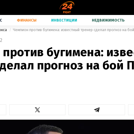
С
ФИНАНСЫ
ИНВЕСТИЦИИ
НЕДВИЖИМОСТЬ
окса
Чемпион против бугимена: известный тренер сделал прогноз на бо
2
 против бугимена: изв
делал прогноз на бой 