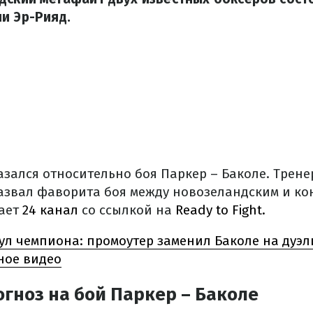
и Эр-Рияд.
азался относительно боя Паркер – Баколе. Трене
азвал фаворита боя между новозеландским и ко
щает
24 канал
со ссылкой на
Ready to Fight.
ул чемпиона: промоутер заменил Баколе на дуэл
ное видео
огноз на бой Паркер – Баколе