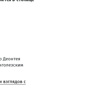
р Деонтея
нголезским
и взглядов с