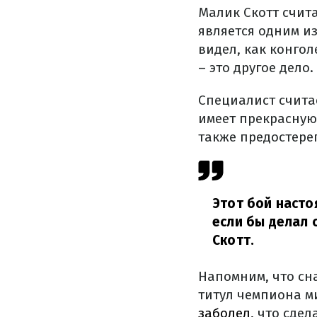
Малик Скотт счит
является одним из
видел, как конго
– это другое дело.
Специалист счита
имеет прекрасную
также предостерег
Этот бой насто
если бы делал 
Скотт.
Напомним, что сн
титул чемпиона ми
заболел,
что сдел