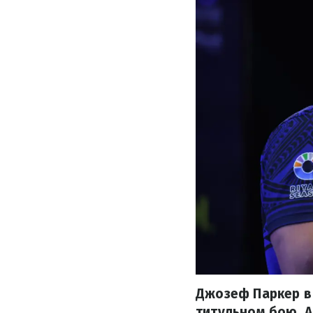
Джозеф Паркер в 
титульном бою. А