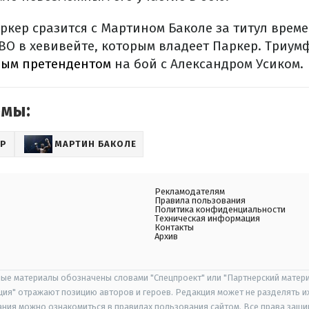
ркер сразится с Мартином Баколе за титул врем
BO в хевивейте, которым владеет Паркер. Триум
ным претендентом
на бой с Александром Усиком.
емы:
ЕР
МАРТИН БАКОЛЕ
Рекламодателям
Правила пользования
Политика конфиденциальности
Техническая информация
Контакты
Архив
ые материалы обозначены словами "Спецпроект" или "Партнерский матери
иция" отражают позицию авторов и героев. Редакция может не разделять и
ания можно ознакомиться в правилах пользования сайтом. Все права защ