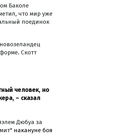
ном Баколе
метил, что мир уже
еальный поединок
 новозеландец
форме. Скотт
тный человек, но
кера,
– сказал
иэлем Дюбуа за
амит"
накануне боя