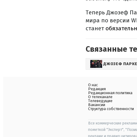
Теперь Джозеф Па
мира по версии W
станет
обязатель
Связанные т
ДЖОЗЕФ ПАРК
О нас
Редакция
Редакционная политика
О телеканале
Телеведущие
Вакансии
Структура собственности
Все коммерческие рекламн
пометкой "Эксперт", "Поз
рекламе и правил цитиров