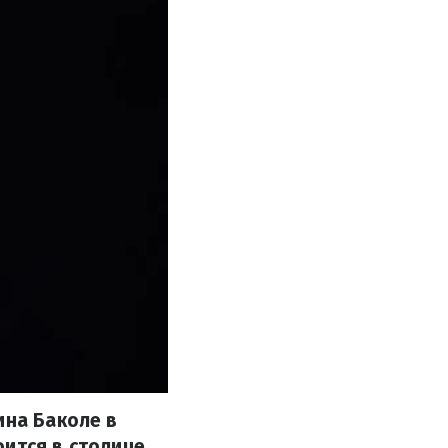
ина Баколе в
оится в столице