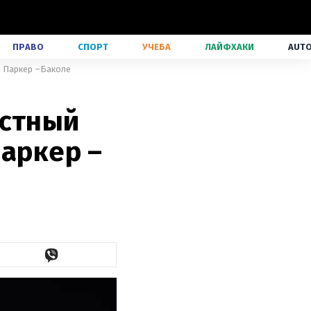
ПРАВО
СПОРТ
УЧЕБА
ЛАЙФХАКИ
AUT
й Паркер –Баколе
естный
Паркер –