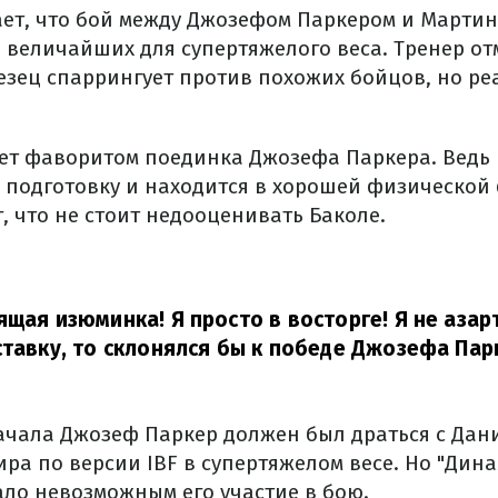
ает, что бой между Джозефом Паркером и Марти
 величайших для супертяжелого веса. Тренер от
лезец спаррингует против похожих бойцов, но р
ет фаворитом поединка Джозефа Паркера. Ведь
 подготовку и находится в хорошей физической 
, что не стоит недооценивать Баколе.
ящая изюминка! Я просто в восторге! Я не азар
ставку, то склонялся бы к победе Джозефа Пар
ачала Джозеф Паркер должен был драться с Дан
ра по версии IBF в супертяжелом весе. Но "Дин
ало невозможным его участие в бою.