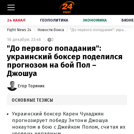
24 КАНАЛ
ГЕОПОЛИТИКА
ЭКОНОМИКА
БИЗНЕ
Fight News 24
Новости бокса
"До первого попадания": украинский боксер поделился прогнозом на бой Пол – Джошуа
16 декабря,
23:46
2
"До первого попадания":
украинский боксер поделился
прогнозом на бой Пол –
Джошуа
Егор Торяник
ОСНОВНЫЕ ТЕЗИСЫ
Украинский боксер Карен Чухаджян
прогнозирует победу Энтони Джошуа
нокаутом в бою с Джейком Полом, считая их
уровень неравным.