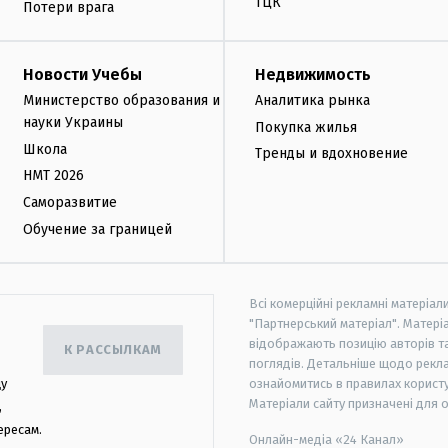
ТЦК
Потери врага
Новости Учебы
Недвижимость
Министерство образования и
Аналитика рынка
науки Украины
Покупка жилья
Школа
Тренды и вдохновение
НМТ 2026
Саморазвитие
Обучение за границей
Всі комерційні рекламні матеріал
"Партнерський матеріал". Матеріа
відображають позицію авторів та 
К РАССЫЛКАМ
поглядів. Детальніше щодо рекл
цу
ознайомитись в правилах користу
Матеріали сайту призначені для 
,
ересам.
Онлайн-медіа «24 Канал»