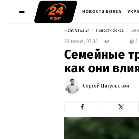
НОВОСТИ БОКСА
УКР
Fight News 24
Новости бокса
 Сем
29 июня,
07:33
2
Семейные тр
как они вли
Сергей Цигульский