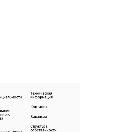
а
Техническая
нциальности
информация
а
Контакты
ования
енного
Вакансии
та
Структура
а
собственности
нциальности