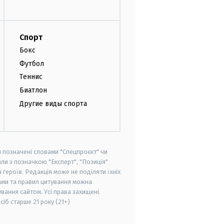
Спорт
Бокс
Футбол
Теннис
Биатлон
Другие виды спорта
и позначені словами "Спецпроєкт" чи
ли з позначкою "Експерт", "Позиція"
героїв. Редакція може не поділяти їхніх
ами та правил цитування можна
вання сайтом. Усі права захищені.
осіб старше
21 року (21+)