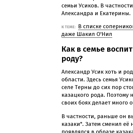
семьи Усиков. В частности
Александра и Екатерины.
В списке сопернико
К ТЕМЕ:
даже Шакил О'Нил
Как в семье воспи
роду?
Александр Усик хоть и род
области. Здесь семья Уси
селе Терны до сих пор ст
казацкого рода. Поэтому 
своих боях делает много 
В частности, раньше он в
казаки". Затем сменил её 
появлялся в образе казак