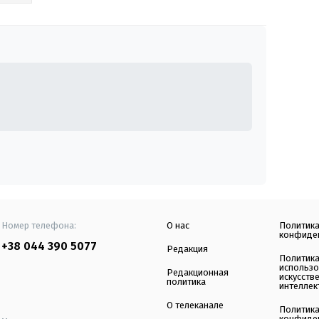
Номер телефона:
О нас
Политик
конфиде
+38 044 390 5077
Редакция
Политик
использ
Редакционная
искусств
политика
интеллек
О телеканале
Политик
конфиде