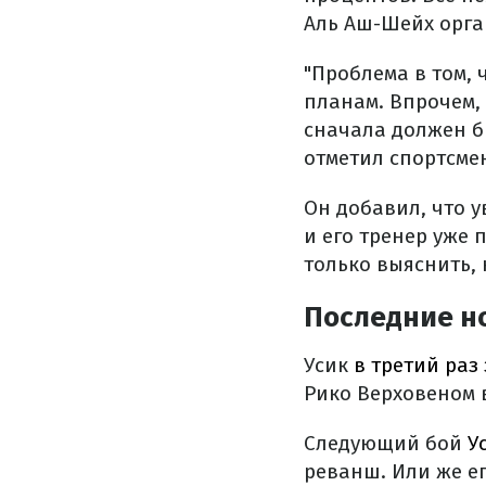
Аль Аш-Шейх орга
"Проблема в том,
планам. Впрочем,
сначала должен бы
отметил спортсме
Он добавил, что у
и его тренер уже 
только выяснить, 
Последние но
Усик
в третий раз
Рико Верховеном в
Следующий бой
У
реванш. Или же е