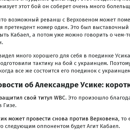
низует этот бой он соберет очень много болельщ
 что возможный реванш с Верховеном может пом
 я претендент номер один. Это был выставочный 
ть Кабаел, а потом уже можно говорить о чем-то
н.
видел много хорошего для себя в поединке Усика
подготовили тактику на бой с украинцем. Поэтом
когда все же состоится его поединок с украинцем
вости об Александре Усике: корот
 защитил свой титул WBC
. Это произошло благод
 Гизе.
сик может провести снова против Верховена
, то
го следующим оппонентом будет Агит Кабаел.