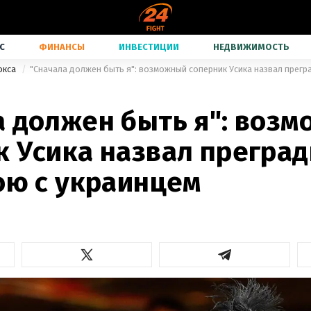
С
ФИНАНСЫ
ИНВЕСТИЦИИ
НЕДВИЖИМОСТЬ
окса
а должен быть я": воз
к Усика назвал преград
ою с украинцем