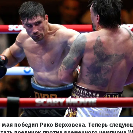
3 мая победил Рико Верховена. Теперь следую
стать поединок против временного чемпиона W