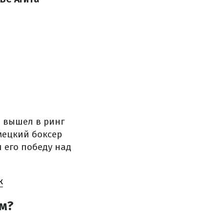
 вышел в ринг
ецкий боксер
 его победу над
к
м?