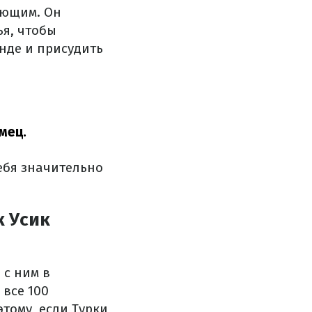
ающим. Он
ья, чтобы
нде и присудить
мец.
ебя значительно
к Усик
 с ним в
 все 100
тому, если Турки