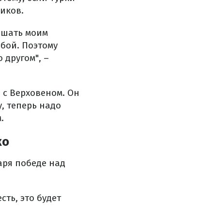
иков.
ешать моим
бой. Поэтому
 другом", –
 с Верховеном. Он
у, теперь надо
.
ко
аря победе над
 есть, это будет