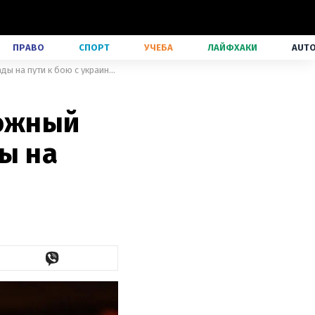
ПРАВО
СПОРТ
УЧЕБА
ЛАЙФХАКИ
AUT
"Сначала должен быть я": возможный соперник Усика назвал преграды на пути к бою с украинцем
можный
ы на