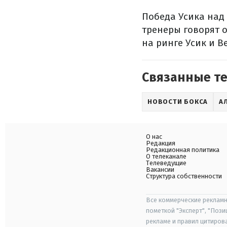
Победа Усика над
тренеры говорят 
на ринге Усик и В
Связанные т
НОВОСТИ БОКСА
А
О нас
Редакция
Редакционная политика
О телеканале
Телеведущие
Вакансии
Структура собственности
Все коммерческие рекламн
пометкой "Эксперт", "Поз
рекламе и правил цитиров