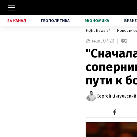
24 КАНАЛ
ГЕОПОЛИТИКА
ЭКОНОМИКА
БИЗНЕ
Fight News 24
Новости б
25 мая,
07:23
2
"Сначал
соперни
пути к б
Сергей Цигульский