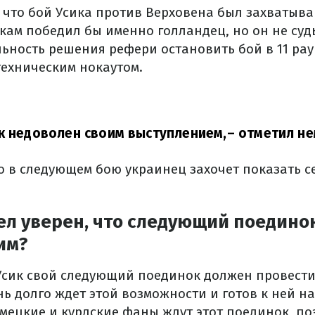
, что бой Усика против Верховена был захватыв
чкам победил бы именно голландец, но он не суд
ьность решения рефери остановить бой в 11 рау
техническим нокаутом.
к недоволен своим выступлением,
– отметил не
о в следующем бою украинец захочет показать с
ел уверен, что следующий поедино
им?
 Усик свой следующий поединок должен провести
ь долго ждет этой возможности и готов к ней на
мецкие и курдские фаны ждут этот поединок, поэ