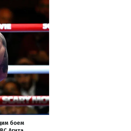
щим боем
BC Агита