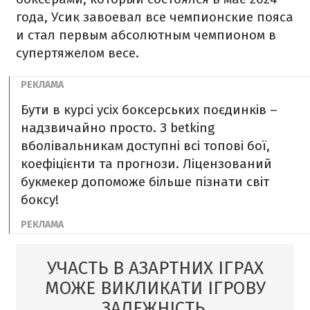
года, Усик завоевал все чемпионские пояса
и стал первым абсолютным чемпионом в
супертяжелом весе.
Бути в курсі усіх боксерських поєдинків –
надзвичайно просто. З betking
вболівальникам доступні всі топові бої,
коефіцієнти та прогнози. Ліцензований
букмекер допоможе більше пізнати світ
боксу!
УЧАСТЬ В АЗАРТНИХ ІГРАХ
МОЖЕ ВИКЛИКАТИ ІГРОВУ
ЗАЛЕЖНІСТЬ.