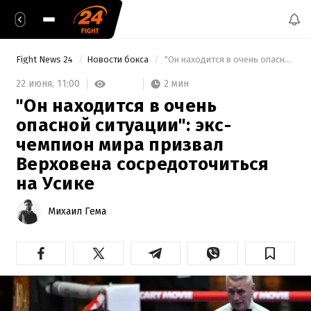
Fight News 24
Новости бокса
 "Он находится в очень опасной ситуации": экс-чемпион мира призвал Верховена сосредоточиться на Усике 
2 мин
22 июня,
11:00
"Он находится в очень
опасной ситуации": экс-
чемпион мира призвал
Верховена сосредоточиться
на Усике
Михаил Гема