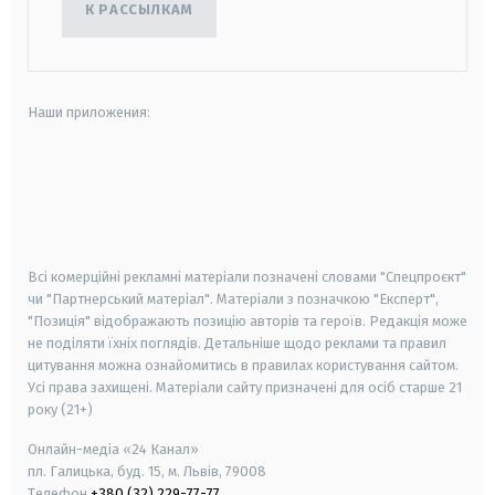
К РАССЫЛКАМ
Наши приложения:
android
apple
smart tv
samsung smart tv
Всі комерційні рекламні матеріали позначені словами "Спецпроєкт"
чи "Партнерський матеріал". Матеріали з позначкою "Експерт",
"Позиція" відображають позицію авторів та героїв. Редакція може
не поділяти їхніх поглядів. Детальніше щодо реклами та правил
цитування можна ознайомитись в правилах користування сайтом.
Усі права захищені.
Матеріали сайту призначені для осіб старше
21
року (21+)
Онлайн-медіа «24 Канал»
пл. Галицька, буд. 15, м. Львів, 79008
Телефон
+380 (32) 229-77-77