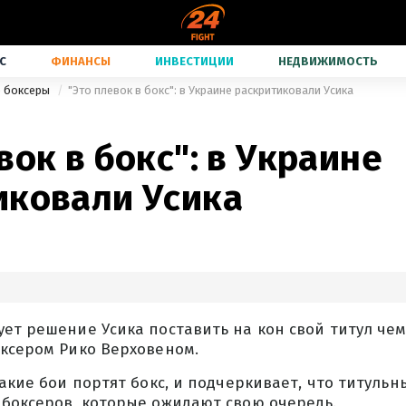
С
ФИНАНСЫ
ИНВЕСТИЦИИ
НЕДВИЖИМОСТЬ
е боксеры
"Это плевок в бокс": в Украине раскритиковали Усика
вок в бокс": в Украине
иковали Усика
ует решение Усика поставить на кон свой титул че
оксером Рико Верховеном.
такие бои портят бокс, и подчеркивает, что титуль
 боксеров, которые ожидают свою очередь.