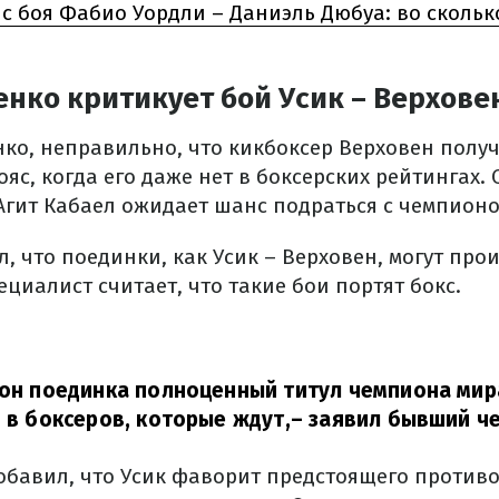
с боя Фабио Уордли – Даниэль Дюбуа: во сколько
нко критикует бой Усик – Верхове
ко, неправильно, что кикбоксер Верховен полу
яс, когда его даже нет в боксерских рейтингах.
Агит Кабаел ожидает шанс подраться с чемпионо
, что поединки, как Усик – Верховен, могут прои
пециалист считает, что такие бои портят бокс.
кон поединка полноценный титул чемпиона мир
и в боксеров, которые ждут,
– заявил бывший ч
обавил, что Усик фаворит предстоящего противо