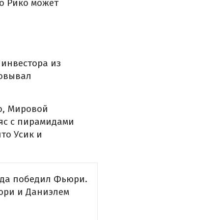
то Рико может
 инвестора из
зовывал
о, Мировой
ояс с пирамидами
то Усик и
огда победил Фьюри.
юри и Даниэлем