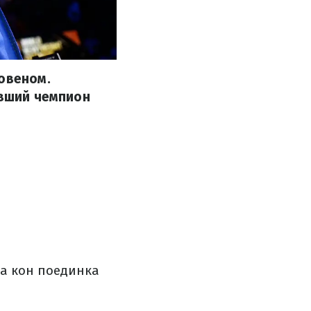
ховеном.
ывший чемпион
на кон поединка