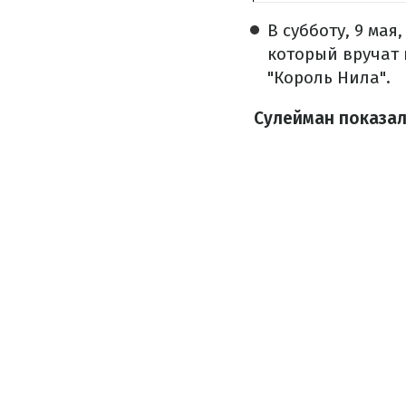
В субботу, 9 ма
который вручат 
"Король Нила".
Сулейман показал