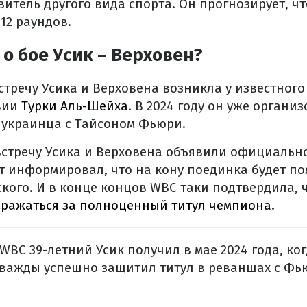
итель другого вида спорта. Он прогнозирует, ч
12 раундов.
 о бое Усик – Верховен?
стречу Усика и Верховена возникла у известного
вии
Турки Аль-Шейха
. В 2024 году он уже органи
 украинца с Тайсоном Фьюри.
 встречу Усика и Верховена объявили официальн
т информировал, что на кону поединка будет п
кого. И в конце концов WBC таки подтвердила, ч
сражаться за полноценный титул чемпиона
.
WBC 39-летний Усик получил в мае 2024 года, к
дважды успешно защитил титул в реваншах с Фь