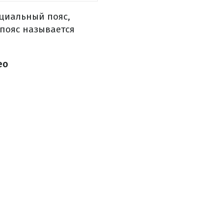
ециальный пояс,
пояс называется
ео