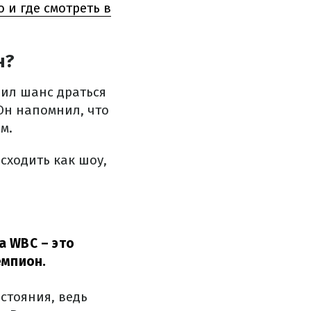
 и где смотреть в
н?
чил шанс драться
 Он напомнил, что
м.
сходить как шоу,
а WBC – это
емпион.
стояния, ведь