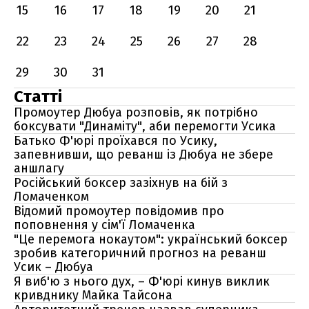
15
16
17
18
19
20
21
22
23
24
25
26
27
28
29
30
31
Статті
Промоутер Дюбуа розповів, як потрібно
боксувати "Динаміту", аби перемогти Усика
Батько Ф'юрі проїхався по Усику,
запевнивши, що реванш із Дюбуа не збере
аншлагу
Російський боксер зазіхнув на бій з
Ломаченком
Відомий промоутер повідомив про
поповнення у сім'ї Ломаченка
"Це перемога нокаутом": український боксер
зробив категоричний прогноз на реванш
Усик – Дюбуа
Я виб'ю з нього дух, – Ф'юрі кинув виклик
кривднику Майка Тайсона