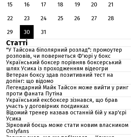
15
16
17
18
19
20
21
22
23
24
25
26
27
28
29
30
31
Статті
"У Тайсона біполярний розлад": промоутер
розповів, чи повернеться Ф'юрі у бокс
Український боксер порівняв боксерський
шлях Усика із проходженням відеогри
Ветеран боксу здав позитивний тест на
допінг: що відомо
Легендарний Майк Тайсон може вийти у ринг
проти фаната Путіна
Український ексбоксер зізнався, що брав
участь у договірних поєдинках
Відомий тренер назвав останній бій у кар'єрі
Усика
Зірковий боєць може стати новим власником
Onlyfans