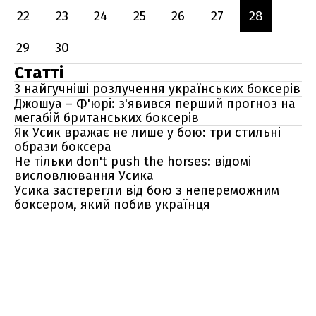
22
23
24
25
26
27
28
29
30
Статті
3 найгучніші розлучення українських боксерів
Джошуа – Ф'юрі: з'явився перший прогноз на
мегабій британських боксерів
Як Усик вражає не лише у бою: три стильні
образи боксера
Не тільки don't push the horses: відомі
висловлювання Усика
Усика застерегли від бою з непереможним
боксером, який побив українця