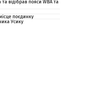
та відібрав пояси WBA та
 місце поєдинку
ника Усику