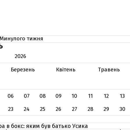
Минулого тижня
Ь
2026
Березень
Квітень
Травень
06
07
08
09
10
11
12
13
23
24
25
26
27
28
29
30
а в бокс: яким був батько Усика