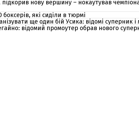
підкорив нову вершину – нокаутував чемпіона 
0 боксерів, які сиділи в тюрмі
анізувати ще один бій Усика: відомі суперник і
негайно: відомий промоутер обрав нового супер