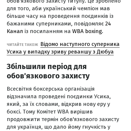
обов'язкового захисту титулу. Це зроблено
для того, аби український чемпіон мав
більше часу на проведення поєдинків із
бажаними суперниками, повідомляє
24
Канал
із посиланням на
WBA boxing
.
Відомо наступного суперника
ЧИТАЙТЕ ТАКОЖ
Усика у випадку зриву реваншу з Дюбуа
Збільшили період для
обов'язкового захисту
Всесвітня боксерська організація
відзначила проведені поєдинки Усика,
який, за їх словами, відкрив нову еру у
боксі. Тому Комітет WBA вирішив
продовжити термін обов'язкового захисту
для українця, що дало йому гнучкість у