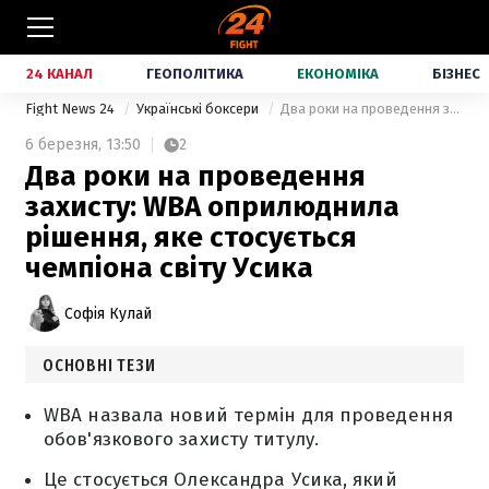
24 КАНАЛ
ГЕОПОЛІТИКА
ЕКОНОМІКА
БІЗНЕС
Fight News 24
Українські боксери
Два роки на проведення захисту: WBA оприлюднила рішення, яке стосується чемпіона світу Усика
6 березня,
13:50
2
Два роки на проведення
захисту: WBA оприлюднила
рішення, яке стосується
чемпіона світу Усика
Софія Кулай
ОСНОВНІ ТЕЗИ
WBA назвала новий термін для проведення
обов'язкового захисту титулу.
Це стосується Олександра Усика, який