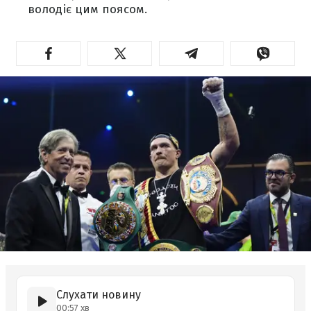
володіє цим поясом.
Слухати новину
00:57 хв