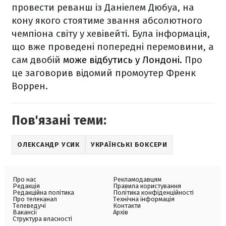
провести реванш із Даніелем Дюбуа, на
кону якого стоятиме звання абсолютного
чемпіона світу у хевівейті. Була інформація,
що вже проведені попередні перемовини, а
сам двобій
може відбутись у Лондоні.
Про
це заговорив відомий промоутер Френк
Воррен.
Пов'язані теми:
ОЛЕКСАНДР УСИК
УКРАЇНСЬКІ БОКСЕРИ
Про нас
Рекламодавцям
Редакція
Правила користування
Редакційна політика
Політика конфіденційності
Про телеканал
Технічна інформація
Телеведучі
Контакти
Вакансії
Архів
Структура власності