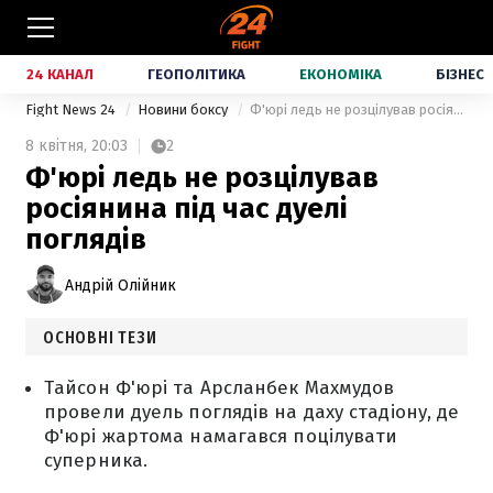
24 КАНАЛ
ГЕОПОЛІТИКА
ЕКОНОМІКА
БІЗНЕС
Fight News 24
Новини боксу
Ф'юрі ледь не розцілував росіянина під час дуелі поглядів
8 квітня,
20:03
2
Ф'юрі ледь не розцілував
росіянина під час дуелі
поглядів
Андрій Олійник
ОСНОВНІ ТЕЗИ
Тайсон Ф'юрі та Арсланбек Махмудов
провели дуель поглядів на даху стадіону, де
Ф'юрі жартома намагався поцілувати
суперника.