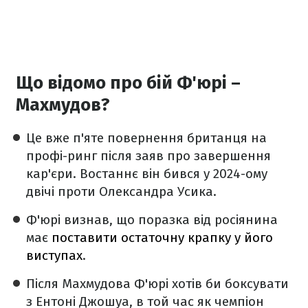
Що відомо про бій Ф'юрі –
Махмудов?
Це вже п'яте повернення британця на
профі-ринг після заяв про завершення
кар'єри. Востаннє він бився у 2024-ому
двічі проти Олександра Усика.
Ф'юрі визнав, що поразка від росіянина
має
поставити остаточну крапку у його
виступах
.
Після Махмудова Ф'юрі хотів би боксувати
з Ентоні Джошуа, в той час як чемпіон