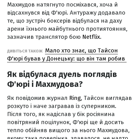
Махмудов натягнуто посміхався, хоча й
відсахнувся від Ф'юрі. Антуражу додавало
те, що зустріч боксерів відбулася на даху
арени їхнього майбутнього протиятояння,
зазначив транслятор бою
Netflix
.
Мало хто знає, що Тайсон
ДИВІТЬСЯ ТАКОЖ
Ф'юрі бував у Донецьку: що він там робив
Як відбулася дуель поглядів
Ф'юрі і Махмудова?
Як повідомив журнал
Ring
, Тайсон виглядав
розкуто і наче загравав із суперником.
Після того, як надіслав у бік росіянина
повітряний поцілунок, Ф'юрі ще й досить
тепло обійняв вищого за нього Махмудова,
якому така поведінка, здавалося, не надто