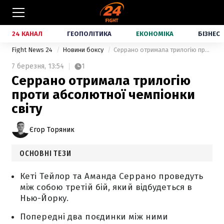
24 КАНАЛ
ГЕОПОЛІТИКА
ЕКОНОМІКА
БІЗНЕС
Fight News 24
Новини боксу
Серрано отримала трилогію проти абсолютної чемпіонки світу
7 березня,
13:54
1
Серрано отримала трилогію
проти абсолютної чемпіонки
світу
Єгор Торяник
ОСНОВНІ ТЕЗИ
Кеті Тейлор та Аманда Серрано проведуть
між собою третій бій, який відбудеться в
Нью-Йорку.
Попередні два поєдинки між ними