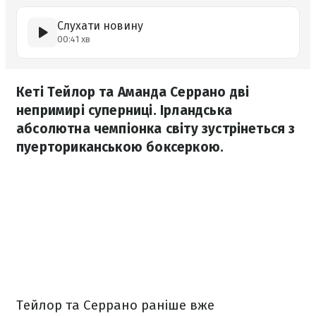
Слухати новину
00:41 хв
Кеті Тейлор та Аманда Серрано дві
непримирі суперниці. Ірландська
абсолютна чемпіонка світу зустрінеться з
пуерториканською боксеркою.
Тейлор та Серрано раніше вже