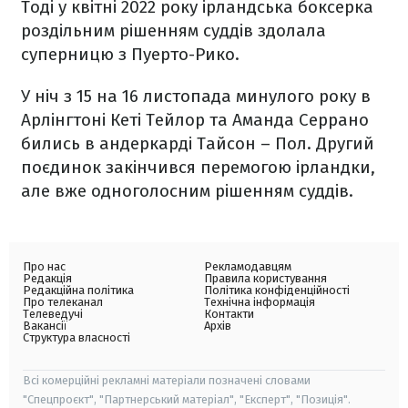
Тоді у квітні 2022 року ірландська боксерка
роздільним рішенням суддів здолала
суперницю з Пуерто-Рико.
У ніч з 15 на 16 листопада минулого року в
Арлінгтоні Кеті Тейлор та Аманда Серрано
бились в андеркарді Тайсон – Пол. Другий
поєдинок закінчився перемогою ірландки,
але вже одноголосним рішенням суддів.
Про нас
Рекламодавцям
Редакція
Правила користування
Редакційна політика
Політика конфіденційності
Про телеканал
Технічна інформація
Телеведучі
Контакти
Вакансії
Архів
Структура власності
Всі комерційні рекламні матеріали позначені словами
"Спецпроєкт", "Партнерський матеріал", "Експерт", "Позиція".