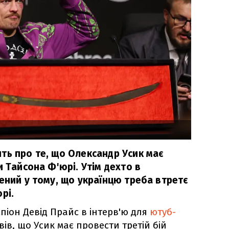
ть про те, що Олександр Усик має
и Тайсона Ф'юрі. Утім дехто в
ений у тому, що українцю треба втретє
рі.
піон Девід Прайс в інтерв'ю для
ютуб-
ів, що Усик має провести третій бій