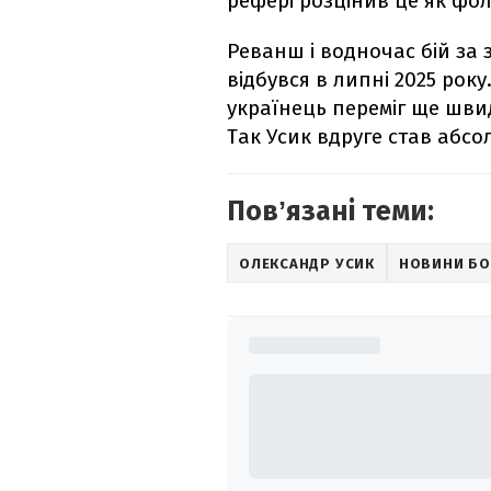
рефері розцінив це як фол
Реванш і водночас бій за 
відбувся в липні 2025 року
українець переміг ще шви
Так Усик вдруге став абсо
Повʼязані теми:
ОЛЕКСАНДР УСИК
НОВИНИ БО