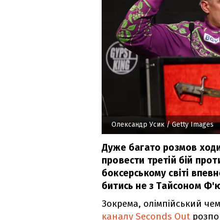
Олександр Усик
/ Getty Images
Дуже багато розмов ходи
провести третій бій прот
боксерському світі впевн
битись не з Тайсоном Ф'ю
Зокрема, олімпійський чем
каналу Seconds Out
розпов