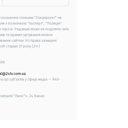
и позначені словами "Спецпроєкт" чи
ли з позначкою "Експерт", "Позиція"
героїв. Редакція може не поділяти їхніх
ами та правил цитування можна
вання сайтом. Усі права захищені.
осіб старше
21 року (21+)
008
al@24tv.com.ua
стрі суб'єктів у сфері медіа — R40-
мпанія "Люкс"», 24 Канал.
smart tv
samsung smart tv