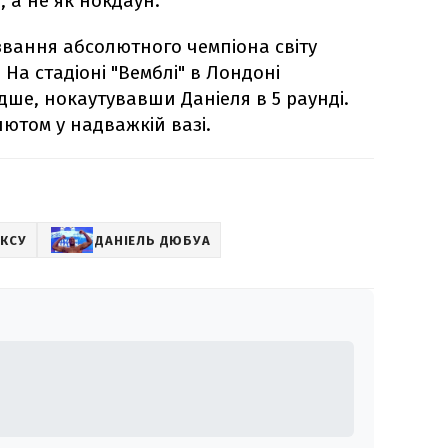
, а не як нокдаун.
звання абсолютного чемпіона світу
. На стадіоні "Вемблі" в Лондоні
дше, нокаутувавши Даніеля в 5 раунді.
лютом у надважкій вазі.
КСУ
ДАНІЕЛЬ ДЮБУА