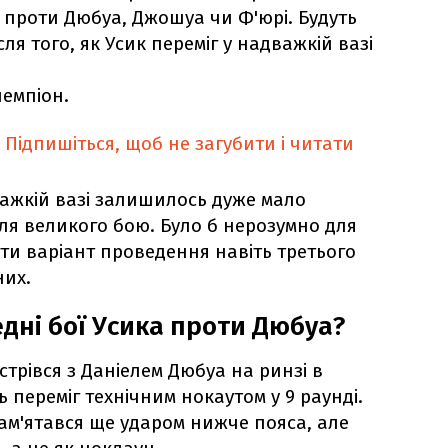
проти Дюбуа, Джошуа чи Ф'юрі. Будуть
ля того, як Усик переміг у надважкій вазі
чемпіон.
Підпишіться, щоб не загубити і читати
ажкій вазі залишилось дуже мало
для великого бою. Було б нерозумно для
ти варіант проведення навіть третього
них.
дні бої Усика проти Дюбуа?
трівся з Даніелем Дюбуа на ринзі в
ь переміг технічним нокаутом у 9 раунді.
ам'ятався ще ударом нижче пояса, але