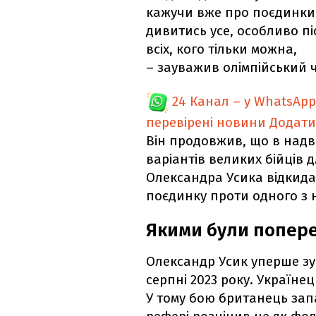
кажучи вже про поєдинки 
дивитись усе, особливо піс
всіх, кого тільки можна,
– зауважив олімпійський 
24 Канал – у WhatsApp
перевірені новини
Додати
Він продовжив, що в надв
варіантів великих бійців 
Олександра Усика відкида
поєдинку проти одного з 
Якими були попере
Олександр Усик уперше зус
серпні 2023 року. Українец
У тому бою британець зап