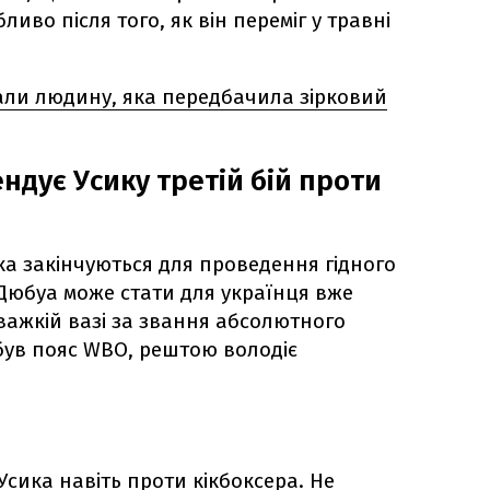
иво після того, як він переміг у травні
али людину, яка передбачила зірковий
ндує Усику третій бій проти
ка закінчуються для проведення гідного
 Дюбуа може стати для українця вже
адважкій вазі за звання абсолютного
обув пояс WBO, рештою володіє
сика навіть проти кікбоксера. Не