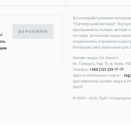
Всі комерційні рекламні матеріал
"Партнерський матеріал". Матеріа
відображають позицію авторів та 
ДО РОЗСИЛОК
ь!
поглядів. Детальніше щодо рекл
лок,
ознайомитись в правилах користу
Матеріали сайту призначені для 
ашим
Онлайн-медіа «24 Канал»
пл. Галицька, буд. 15, м. Львів, 79
Телефон
+380 (32) 229-77-77
Адреса електронної пошти —
leg
Ідентифікатор онлайн-медіа в Реє
06057
© 2005—2026,
ПрАТ «Телерадіоко
android
apple