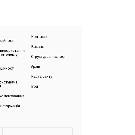
Контакти
ційності
Вакансії
 використання
 інтелекту
Структура власності
Архів
ційності
Карта сайту
ристувача
и
Ігри
коментування
 інформація