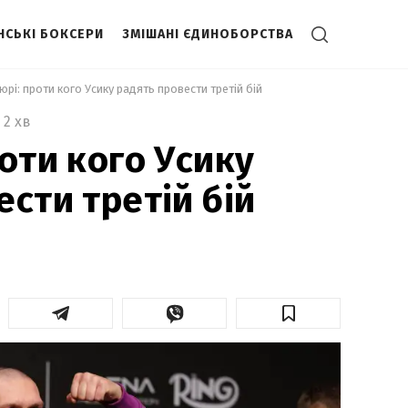
НСЬКІ БОКСЕРИ
ЗМІШАНІ ЄДИНОБОРСТВА
юрі: проти кого Усику радять провести третій бій 
2 хв
оти кого Усику
сти третій бій