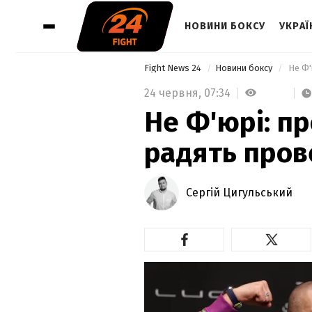
НОВИНИ БОКСУ
УКРАЇ
Fight News 24
Новини боксу
 Не Ф'
24 червня,
07:34
Не Ф'юрі: пр
радять прове
Сергій Цигульський