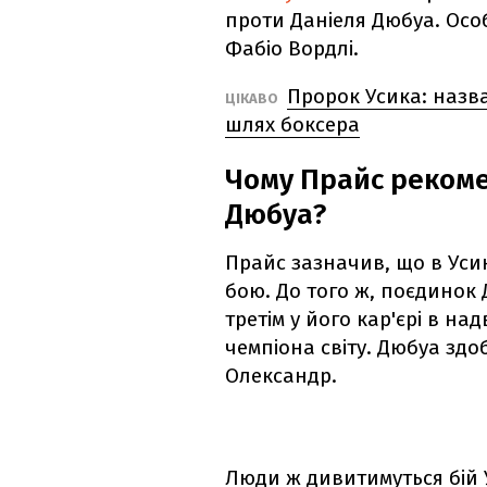
проти Даніеля Дюбуа. Особл
Фабіо Вордлі.
Пророк Усика: назв
ЦІКАВО
шлях боксера
Чому Прайс рекоме
Дюбуа?
Прайс зазначив, що в Уси
бою. До того ж, поєдинок
третім у його кар'єрі в н
чемпіона світу. Дюбуа зд
Олександр.
Люди ж дивитимуться бій У