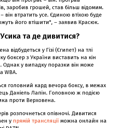
в, заробив грошей, став більш відомим.
– він втратить усе. Єдиною втіхою буде
жуть його втішити", – заявив Красюк.
 Усика та де дивитися?
на відбудеться у Гізі (Єгипет) на тлі
ку боксер з України виставить на кін
. Однак у випадку поразки він може
та WBA.
ться головний кард вечора боксу, в межах
ець Даніель Лапін. Головною ж подією
ика проти Верховена.
серів розпочнеться опівночі. Дивитися
вен у
прямій трансляції
можна онлайн на