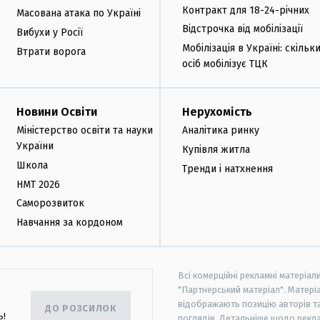
Контракт для 18-24-річних
Масована атака по Україні
Відстрочка від мобілізації
Вибухи у Росії
Мобілізація в Україні: скільк
Втрати ворога
осіб мобілізує ТЦК
Новини Освіти
Нерухомість
Міністерство освіти та науки
Аналітика ринку
України
Купівля житла
Школа
Тренди і натхнення
НМТ 2026
Саморозвиток
Навчання за кордоном
Всі комерційні рекламні матеріал
"Партнерський матеріал". Матеріа
відображають позицію авторів та 
ДО РОЗСИЛОК
ь!
поглядів. Детальніше щодо рекл