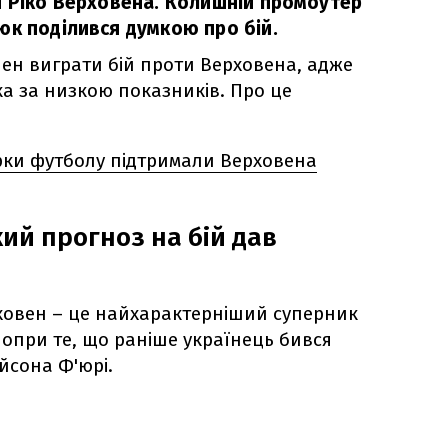
и Ріко Верховена. Колишній промоутер
юк поділився думкою про бій.
нен виграти бій проти Верховена, адже
а за низкою показників. Про це
ірки футболу підтримали Верховена
кий прогноз на бій дав
ховен – це найхарактерніший суперник
 попри те, що раніше українець бився
йсона Ф'юрі.