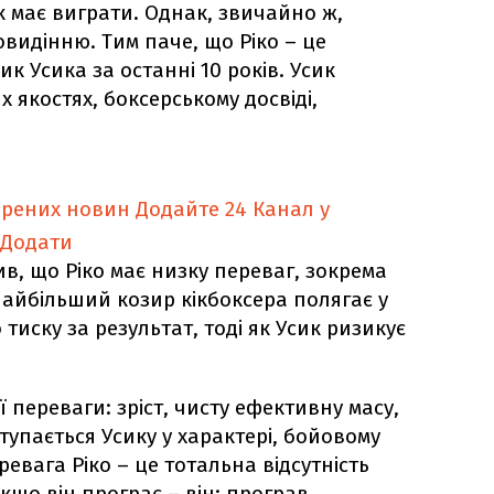
ик має виграти. Однак, звичайно ж,
видінню. Тим паче, що Ріко – це
 Усика за останні 10 років. Усик
х якостях, боксерському досвіді,
ірених новин
Додайте 24 Канал у
Додати
в, що Ріко має низку переваг, зокрема
найбільший козир кікбоксера полягає у
 тиску за результат, тоді як Усик ризикує
ї переваги: зріст, чисту ефективну масу,
ступається Усику у характері, бойовому
ревага Ріко – це тотальна відсутність
якщо він програє – він: програв