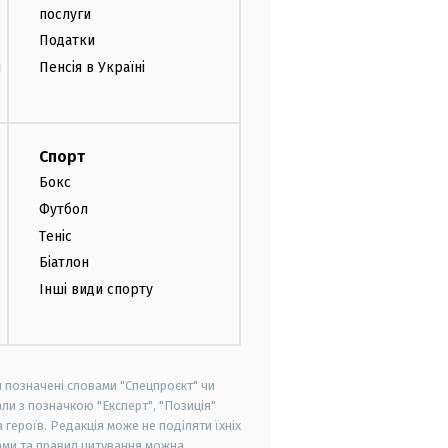
послуги
Податки
и
Пенсія в Україні
Спорт
Бокс
Футбол
Теніс
Біатлон
Інші види спорту
и позначені словами "Спецпроєкт" чи
ли з позначкою "Експерт", "Позиція"
героїв. Редакція може не поділяти їхніх
ами та правил цитування можна