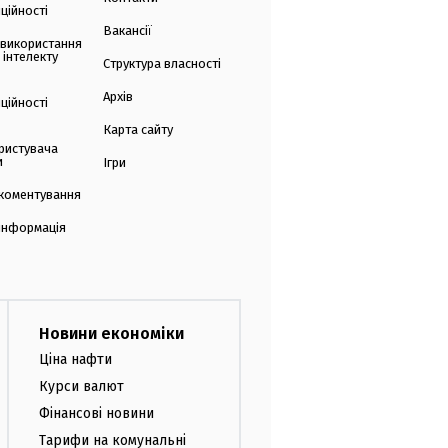
ційності
Вакансії
 використання
 інтелекту
Структура власності
Архів
ційності
Карта сайту
ристувача
и
Ігри
коментування
 інформація
Новини економіки
Ціна нафти
Курси валют
Фінансові новини
Тарифи на комунальні