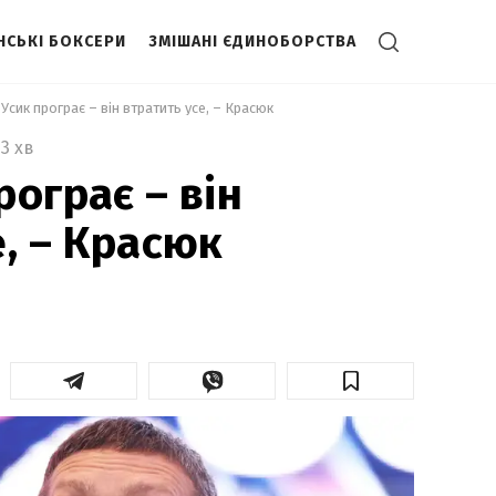
НСЬКІ БОКСЕРИ
ЗМІШАНІ ЄДИНОБОРСТВА
Усик програє – він втратить усе, – Красюк 
3 хв
ограє – він
е, – Красюк