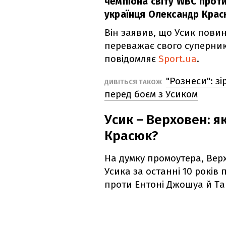
чемпіона світу WBC прот
українця Олександр Крас
Він заявив, що Усик пови
переважає свого суперник
повідомляє
Sport.ua
.
"Рознеси": з
ДИВІТЬСЯ ТАКОЖ
перед боєм з Усиком
Усик – Верховен: я
Красюк?
На думку промоутера, Вер
Усика за останні 10 років
проти Ентоні Джошуа й Та