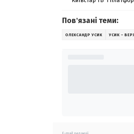
"Київстар ТБ" і платфор
Повʼязані теми:
ОЛЕКСАНДР УСИК
УСИК – ВЕ
E-mail редакції