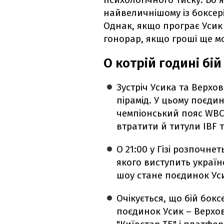
найвеличнішому із боксері
Однак, якщо програє Усик 
гонорар, якщо гроші ще мо
О котрій годині бій
Зустріч Усика та Верхове
пірамід. У цьому поєдин
чемпіонський пояс WBC
втратити й титули IBF 
О 21:00 у Гізі розпочне
якого виступить україн
шоу стане поєдинок Ус
Очікується, що бій бок
поєдинок Усик – Верхо