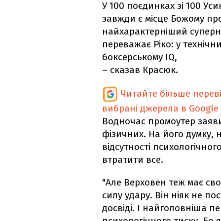
У 100 поєдинках зі 100 Ус
завжди є місце Божому про
найхарактерніший суперник
переважає Ріко: у технічни
боксерському IQ,
– сказав Красюк.
Читайте більше перев
вибрані джерела в Google
Водночас промоутер заяви
фізичних. На його думку, 
відсутності психологічного
втратити все.
"Але Верховен теж має сво
силу удару. Він ніяк не по
досвіді. І найголовніша пе
психологічного тиску. Бо 