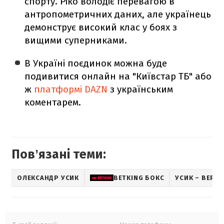
спорту. Ріко володіє перевагою в
антропометричних даних, але українець
демонструє високий клас у боях з
вищими суперниками.
В Україні поєдинок можна буде
подивитися онлайн на "Київстар ТБ" або
ж
платформі DAZN
з українським
коментарем.
Повʼязані теми:
ОЛЕКСАНДР УСИК
BETKING БОКС
УСИК – ВЕРХ