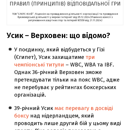
ПРАВИЛ (ПРИНЦИПІВ) ВІДПОВІДАЛЬНОЇ ГРИ
ТОВ “СЛОТС Ю.ЕЙ”. Ліцензія на провадження діяльності з організації та проведення
букмекерської діяльності у мережі Інтернет від 05.12.2024 (Рішення комісії з
регулювання азартних ігор та лотерей №559 від 21.11.2024)
Усик – Верховен: що відомо?
У поєдинку, який відбудеться у Гізі
(Єгипет), Усик захищатиме
три
чемпіонські титули
– WBC, WBA та IBF.
Однак 36-річний Верховен зможе
претендувати тільки на пояс WBC, адже
не перебуває у рейтингах боксерських
організацій.
39-річний Усик
має перевагу в досвіді
боксу
над нідерландцем, який
проводить лише другий бій у цьому виді