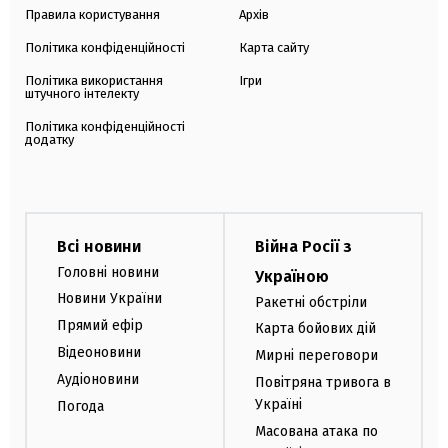
Правила користування
Архів
Політика конфіденційності
Карта сайту
Політика використання
Ігри
штучного інтелекту
Політика конфіденційності
додатку
Всі новини
Війна Росії з
Головні новини
Україною
Новини України
Ракетні обстріли
Прямий ефір
Карта бойових дій
Відеоновини
Мирні переговори
Аудіоновини
Повітряна тривога в
Україні
Погода
Масована атака по