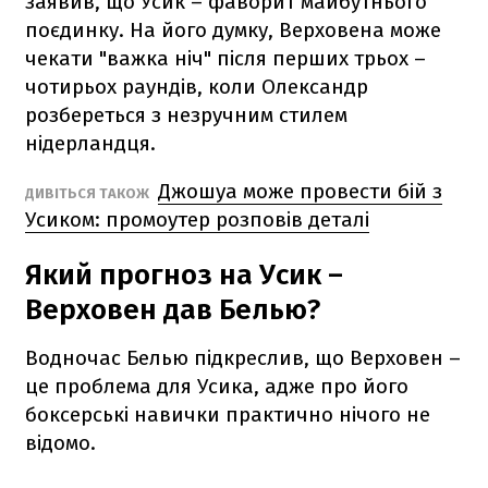
заявив, що Усик – фаворит майбутнього
поєдинку. На його думку, Верховена може
чекати "важка ніч" після перших трьох –
чотирьох раундів, коли Олександр
розбереться з незручним стилем
нідерландця.
Джошуа може провести бій з
ДИВІТЬСЯ ТАКОЖ
Усиком: промоутер розповів деталі
Який прогноз на Усик –
Верховен дав Белью?
Водночас Белью підкреслив, що Верховен –
це проблема для Усика, адже про його
боксерські навички практично нічого не
відомо.