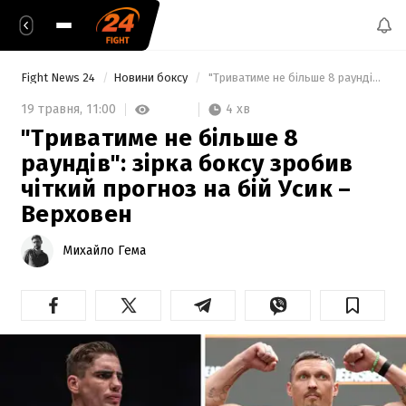
Fight News 24
Новини боксу
 "Триватиме не більше 8 раундів": зірка боксу зробив чіткий прогноз на бій Усик – Верховен 
4 хв
19 травня,
11:00
"Триватиме не більше 8
раундів": зірка боксу зробив
чіткий прогноз на бій Усик –
Верховен
Михайло Гема