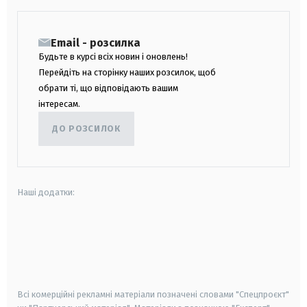
Email - розсилка
Будьте в курсі всіх новин і оновлень!
Перейдіть на сторінку наших розсилок, щоб
обрати ті, що відповідають вашим
інтересам.
ДО РОЗСИЛОК
Наші додатки:
android
apple
smart tv
samsung smart tv
Всі комерційні рекламні матеріали позначені словами "Спецпроєкт"