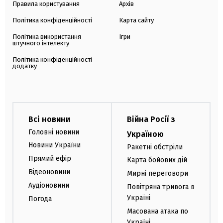
Правила користування
Архів
Політика конфіденційності
Карта сайту
Політика використання
Ігри
штучного інтелекту
Політика конфіденційності
додатку
Всі новини
Війна Росії з
Головні новини
Україною
Новини України
Ракетні обстріли
Прямий ефір
Карта бойових дій
Відеоновини
Мирні переговори
Аудіоновини
Повітряна тривога в
Україні
Погода
Масована атака по
Україні