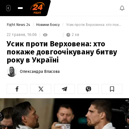
Fight News 24
Новини боксу
 Усик проти Верховена: хто покаже довгоочікувану битву року в Україні 
2 хв
22 травня,
16:06
Усик проти Верховена: хто
покаже довгоочікувану битву
року в Україні
Олександра Власова