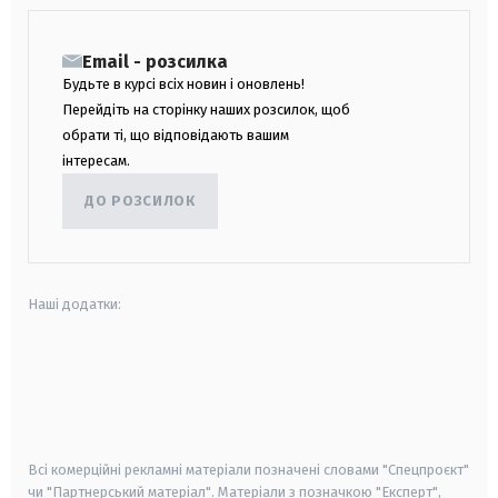
Email - розсилка
Будьте в курсі всіх новин і оновлень!
Перейдіть на сторінку наших розсилок, щоб
обрати ті, що відповідають вашим
інтересам.
ДО РОЗСИЛОК
Наші додатки:
android
apple
smart tv
samsung smart tv
Всі комерційні рекламні матеріали позначені словами "Спецпроєкт"
чи "Партнерський матеріал". Матеріали з позначкою "Експерт",