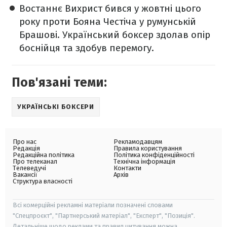
Востаннє Вихрист бився у жовтні цього
року проти Бояна Честіча у румунській
Брашові. Український боксер здолав опір
боснійця та здобув перемогу.
Пов'язані теми:
УКРАЇНСЬКІ БОКСЕРИ
Про нас
Рекламодавцям
Редакція
Правила користування
Редакційна політика
Політика конфіденційності
Про телеканал
Технічна інформація
Телеведучі
Контакти
Вакансії
Архів
Структура власності
Всі комерційні рекламні матеріали позначені словами
"Спецпроєкт", "Партнерський матеріал", "Експерт", "Позиція".
Детальніше щодо реклами та правил цитування можна