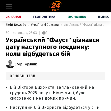
24 КАНАЛ
ГЕОПОЛІТИКА
ЕКОНОМІКА
БІЗНЕС
Fight News 24
Українські боксери
Український "Фауст" дізнався дату наступного поєдинку: коли відбудеться бій
30 листопада,
23:03
2
Український "Фауст" дізнався
дату наступного поєдинку:
коли відбудеться бій
Єгор Торяник
ОСНОВНІ ТЕЗИ
Бій Віктора Вихриста, запланований на
грудень 2025 року в Німеччині, було
скасовано з невідомих причин.
Наступний бій Вихриста відбудеться у січні