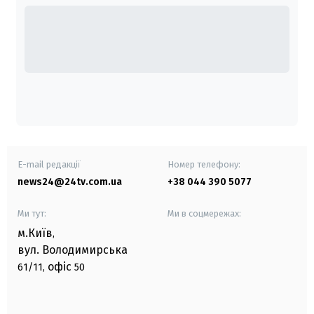
E-mail редакції
Номер телефону:
news24@24tv.com.ua
+38 044 390 5077
Ми тут:
Ми в соцмережах:
м.Київ
,
вул. Володимирська
офіс
61/11,
50