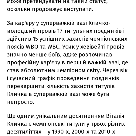
може претендувати на такий статус,
оскільки продовжує виступати.
За кар'єру у суперважкій вазі Кличко-
иолодший провів 17 титульних поєдинків і
здійснив 15 успішних захистів чемпіонських
поясів WBO та WBC. Усик у хевівейті провів
значно менше боїв, адже розпочинав
професійну кар'єру в першій важкій вазі, де
став абсолютним чемпіоном світу. Через вік
і сучасний графік проведення поєдинків
перевершити кількість захистів титулів
Кличка в суперважкій вазі може бути
непросто.
Ще одним унікальним досягненням Віталія
Кличка є чемпіонські титули у трьох різних
десятиліттях – у 1990-х, 2000-х та 2010-х