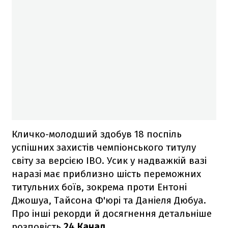
Кличко-молодший здобув 18 поспіль
успішних захистів чемпіонського титулу
світу за версією IBO. Усик у надважкій вазі
наразі має приблизно шість переможних
титульних боїв, зокрема проти Ентоні
Джошуа, Тайсона Ф'юрі та Даніеля Дюбуа.
Про інші рекорди й досягнення детальніше
розповість
24 Канал
.