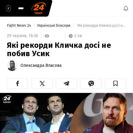
Fight News 24
Українські боксери
 Які рекорди Кличка досі не побив Усик 
2 хв
29 червня,
16:36
Які рекорди Кличка досі не
побив Усик
Олександра Власова