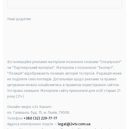
Наші додатки:
android
apple
smart tv
samsung smart tv
Всі комерційні рекламні матеріали позначені словами "Спецпроєкт"
чи "Партнерський матеріал". Матеріали з позначкою "Експерт",
"Позиція" відображають позицію авторів та героїв. Редакція може
не поділяти їхніх поглядів. Детальніше щодо реклами та правил
цитування можна ознайомитись в правилах користування сайтом.
Усі права захищені.
Матеріали сайту призначені для осіб старше
21
року (21+)
Онлайн-медіа «24 Канал»
пл. Галицька, буд. 15, м. Львів, 79008
Телефон
+380 (32) 229-77-77
Адреса електронної пошти —
legal@24tv.com.ua