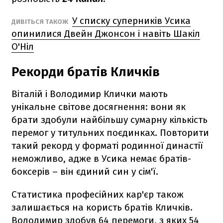
У списку суперників Усика
ДИВІТЬСЯ ТАКОЖ
опинилися Двейн Джонсон і навіть Шакіл
О'Ніл
Рекорди братів Кличків
Віталій і Володимир Клички мають
унікальне світове досягнення: вони як
брати здобули найбільшу сумарну кількість
перемог у титульних поєдинках. Повторити
такий рекорд у форматі родинної династії
неможливо, адже в Усика немає братів-
боксерів – він єдиний син у сім'ї.
Статистика професійних кар'єр також
залишається на користь братів Кличків.
Володимир здобув 64 перемоги, з яких 54