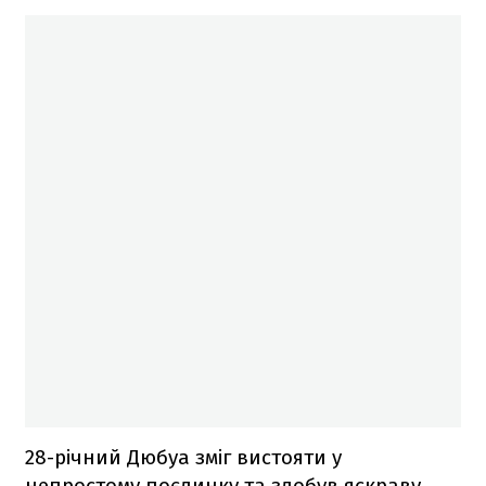
28-річний Дюбуа зміг вистояти у
непростому поєдинку та здобув яскраву