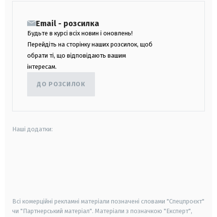
Email - розсилка
Будьте в курсі всіх новин і оновлень!
Перейдіть на сторінку наших розсилок, щоб
обрати ті, що відповідають вашим
інтересам.
ДО РОЗСИЛОК
Наші додатки:
android
apple
smart tv
samsung smart tv
Всі комерційні рекламні матеріали позначені словами "Спецпроєкт"
чи "Партнерський матеріал". Матеріали з позначкою "Експерт",