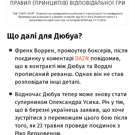
ПРАВИЛ (ПРИНЦИПІВ) ВІДПОВІДАЛЬНОЇ ГРИ
ТОВ “СЛОТС Ю.ЕЙ”. Ліцензія на провадження діяльності з організації та проведення
букмекерської діяльності у мережі Інтернет від 05.12.2024 (Рішення комісії з
регулювання азартних ігор та лотерей №559 від 21.11.2024)
Що далі для Дюбуа?
Френк Воррен, промоутер боксерів, після
поєдинку у коментарі
DAZN
повідомив,
що в контракті між Дюбуа та Вордлі
прописаний реванш. Однак він не став
розповідати інші деталі.
Водночас Дюбуа тепер може знову стати
суперником Олександра Усика. Річ у тім,
що в березні українець заявив, що хоче
зустрітися з переможцем цього бою після
того, як 23 травня проведе поєдинок з
Ріко Верховеном.