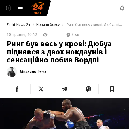
Fight News 24
Новини боксу
 Ринг був весь у крові: Дюбуа піднявся з двох нокдаунів і сенсаційно побив Вордлі 
3 хв
10 травня,
10:42
Ринг був весь у крові: Дюбуа
піднявся з двох нокдаунів і
сенсаційно побив Вордлі
Михайло Гема