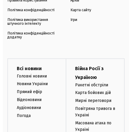
Правила користування
Архів
Політика конфіденційності
Карта сайту
Політика використання
Ігри
штучного інтелекту
Політика конфіденційності
додатку
Всі новини
Війна Росії з
Головні новини
Україною
Новини України
Ракетні обстріли
Прямий ефір
Карта бойових дій
Відеоновини
Мирні переговори
Аудіоновини
Повітряна тривога в
Україні
Погода
Масована атака по
Україні