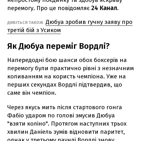
перемогу. Про це повідомляє
24 Канал
.
Дюбуа зробив гучну заяву про
ДИВІТЬСЯ ТАКОЖ
третій бій з Усиком
Як Дюбуа переміг Вордлі?
Напередодні бою шанси обох боксерів на
перемогу були практично рівні з незначним
коливанням на користь чемпіона. Уже на
перших секундах Вордлі підтвердив, що
саме він чемпіон.
Через якусь мить після стартового гонга
Фабіо ударом по голові змусив Дюбуа
"взяти коліно". Протягом наступних трьох
хвилин Даніель зумів відновити паритет,
однак у третьому раунді Вордлі знову