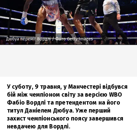
Дюбуа переміг Вордлі
/ Фото Getty Images
У суботу, 9 травня, у Манчестері відбувся
бій між чемпіоном світу за версією WBO
Фабіо Вордлі та претендентом на його
титул Даніелем Дюбуа. Уже перший
захист чемпіонського поясу завершився
невдачею для Вордлі.