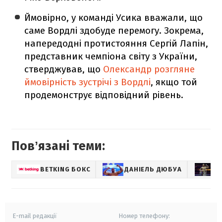
Ймовірно, у команді Усика вважали, що
саме Вордлі здобуде перемогу. Зокрема,
напередодні протистояння Сергій Лапін,
представник чемпіона світу з України,
стверджував, що
Олександр розгляне
ймовірність зустрічі з Вордлі
, якщо той
продемонструє відповідний рівень.
Повʼязані теми:
BETKING БОКС
ДАНІЕЛЬ ДЮБУА
Ф
E-mail редакції
Номер телефону: