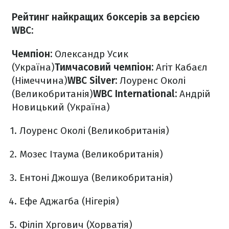
Рейтинг найкращих боксерів за версією
WBC:
Чемпіон:
Олександр Усик
(Україна)
Тимчасовий чемпіон:
Агіт Кабаєл
(Німеччина)
WBC Silver:
Лоуренс Околі
(Великобританія)
WBC International:
Андрій
Новицький (Україна)
Лоуренс Околі (Великобританія)
Мозес Ітаума (Великобританія)
Ентоні Джошуа (Великобританія)
Ефе Аджагба (Нігерія)
Філіп Хргович (Хорватія)