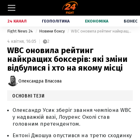
24 КАНАЛ
ГЕОПОЛІТИКА
ЕКОНОМІКА
БІЗНЕС
Fight News 24
Новини боксу
WBC оновила рейтинг найкращих боксерів: які зміни відбулися і хто на якому місці
4 квітня,
16:05
2
WBC оновила рейтинг
найкращих боксерів: які зміни
відбулися і хто на якому місці
Олександра Власова
ОСНОВНІ ТЕЗИ
Олександр Усик зберіг звання чемпіона WBC
у надважкій вазі, Лоуренс Околі став
головним претендентом.
Ентоні Джошуа опустився на третю сходинку