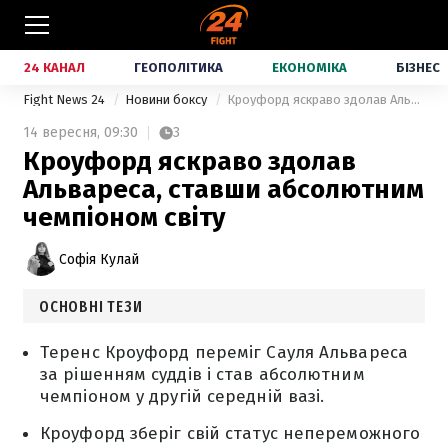
24 КАНАЛ
ГЕОПОЛІТИКА
ЕКОНОМІКА
БІЗНЕС
Fight News 24
Новини боксу
Кроуфорд яскраво здолав Альвареса, ставши абсолютним чемпіоном світу
14 вересня,
09:30
3
Кроуфорд яскраво здолав
Альвареса, ставши абсолютним
чемпіоном світу
Софія Кулай
ОСНОВНІ ТЕЗИ
Теренс Кроуфорд переміг Сауля Альвареса
за рішенням суддів і став абсолютним
чемпіоном у другій середній вазі.
Кроуфорд зберіг свій статус непереможного