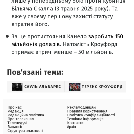
лише у попередньому бою проти кубинця
Вільяма Скалла (3 травня 2025 року). Та
вже у своєму першому захисті статусу
втратив його.
За це протистояння Канело
заробить 150
мільйонів доларів
. Натомість Кроуфорд
отримає втричі менше – 50 мільйонів.
Пов'язані теми:
САУЛЬ АЛЬВАРЕС
ТЕРЕНС КРОУФОРД
Про нас
Рекламодавцям
Редакція
Правила користування
Редакційна політика
Політика конфіденційності
Про телеканал
Технічна інформація
Телеведучі
Контакти
Вакансії
Архів
Структура власності