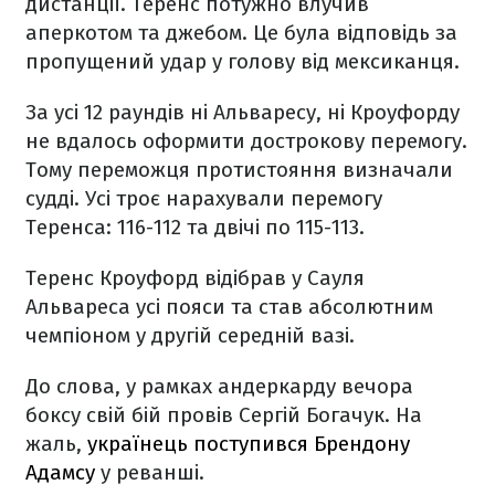
дистанції. Теренс потужно влучив
аперкотом та джебом. Це була відповідь за
пропущений удар у голову від мексиканця.
За усі 12 раундів ні Альваресу, ні Кроуфорду
не вдалось оформити дострокову перемогу.
Тому переможця протистояння визначали
судді. Усі троє нарахували перемогу
Теренса: 116-112 та двічі по 115-113.
Теренс Кроуфорд відібрав у Сауля
Альвареса усі пояси та став абсолютним
чемпіоном у другій середній вазі.
До слова, у рамках андеркарду вечора
боксу свій бій провів Сергій Богачук. На
жаль,
українець поступився Брендону
Адамсу
у реванші.