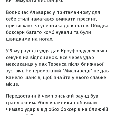
витримувати дистанцію.
Водночас Альварес у притаманному для
себе стилі намагався вмикати пресинг,
притискають суперника до канатів. Обидва
боксери багато комбінували та були
швидкими на ногах.
У 9-му раунді суддя дав Кроуфорду декілька
секунд на відпочинок. Все через удар
мексиканця у пах Теренса після ближньої
зустрічі. Непереможний "Мисливець" не дав
Канело шансів, щоб знайти у нього слабке
місце.
Передостанній чемпіонський раунд був
грандіозним. Уболівальники побачили
чимало ударів від обох боксерів на ближній