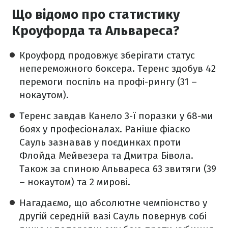
Що відомо про статистику
Кроуфорда та Альвареса?
Кроуфорд продовжує зберігати статус
непереможного боксера. Теренс здобув 42
перемоги поспіль на профі-рингу (31 –
нокаутом).
Теренс завдав Канело 3-ї поразки у 68-ми
боях у професіоналах. Раніше фіаско
Сауль зазнавав у поєдинках проти
Флойда Мейвезера та Дмитра Бівола.
Також за спиною Альвареса 63 звитяги (39
– нокаутом) та 2 мирові.
Нагадаємо, що абсолютне чемпіонство у
другій середній вазі Сауль повернув собі