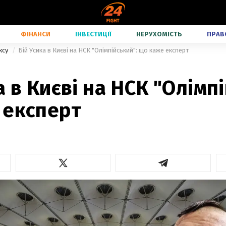
ФІНАНСИ
ІНВЕСТИЦІЇ
НЕРУХОМІСТЬ
ПРАВ
ксу
Бій Усика в Києві на НСК "Олімпійський": що каже експерт
а в Києві на НСК "Олімп
 експерт