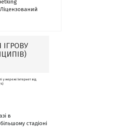
betking
. Ліцензований
 ІГРОВУ
НЦИПІВ)
і у мережі Інтернет від
24)
азі в
більшому стадіоні