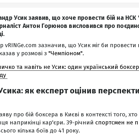
ндр Усик заявив, що хоче провести бій на НСК 
урналіст Антон Горюнов висловився про поєдин
і.
 vRINGe.com зазначив, що Усик міг би провести
сказав у розмові з
"Чемпіоном"
.
личко та навіть не Усик: один український боксе
рду
Усика: як експерт оцінив перспект
ву про бій боксера в Києві в контексті того, хто 
ця наприкінці кар'єри. 39-річний
спортсмен не п
ього кілька боїв до 41 року.