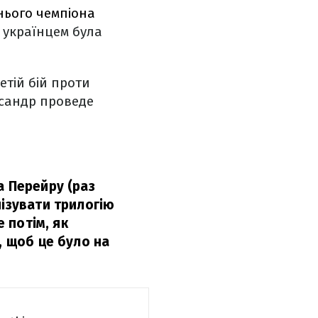
ього чемпіона
 з українцем була
етій бій проти
ксандр проведе
а Перейру (раз
нізувати трилогію
е потім, як
, щоб це було на