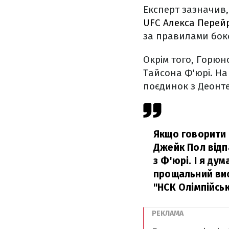
Експерт зазначив,
UFC Алекса Перей
за правилами бокс
Окрім того, Горюн
Тайсона Ф'юрі. На
поєдинок з Деонт
Якщо говорити 
Джейк Пол відп
з Ф'юрі. І я ду
прощальний вис
"НСК Олімпійськ