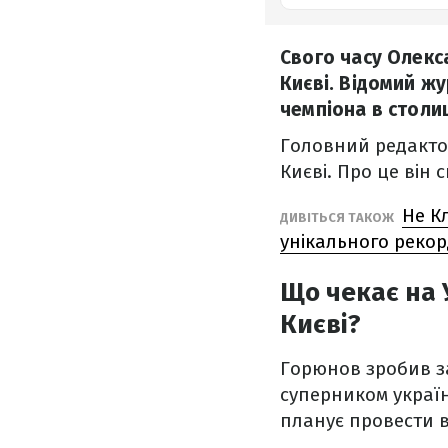
Свого часу Олекса
Києві. Відомий ж
чемпіона в столиц
Головний редактор
Києві. Про це він 
Не К
ДИВІТЬСЯ ТАКОЖ
унікального реко
Що чекає на 
Києві?
Горюнов зробив зая
суперником україн
планує провести вс