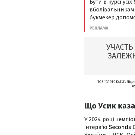
Бути в курсі усі
вболівальникам 
букмекер допомо
УЧАСТЬ
ЗАЛЕЖН
ТОВ “СЛОТС Ю.ЕЙ”. Ліце
0
Що Усик казав
У 2024 році чемпіо
інтерв'ю
Seconds 
України – НСК "Ол