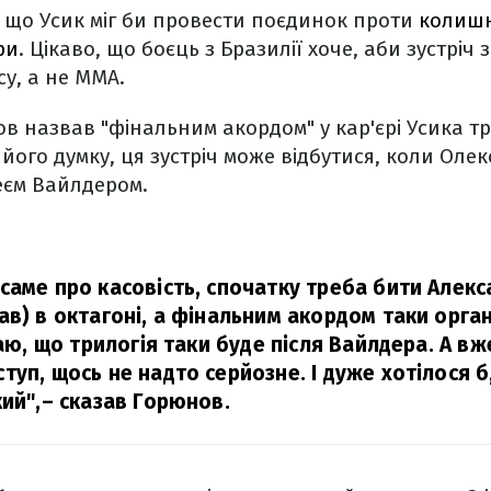
 що Усик міг би провести поєдинок проти
колишн
ри
. Цікаво, що боєць з Бразилії хоче, аби зустріч
у, а не MMA.
ов назвав "фінальним акордом" у кар'єрі Усика тр
 його думку, ця зустріч може відбутися, коли Оле
еєм Вайлдером.
саме про касовість, спочатку треба бити Алекс
ав) в октагоні, а фінальним акордом таки орга
маю, що трилогія таки буде після Вайлдера. А вж
туп, щось не надто серйозне. І дуже хотілося б
ий",
– сказав Горюнов.