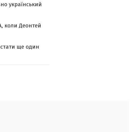
вно український
А
, коли Деонтей
 стати ще один