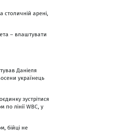
 столичній арені,
 мета – влаштувати
аутував Даніеля
 восени українець
оєдинку зустрітися
 по лінії WBC, у
, бійці не