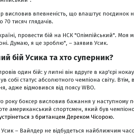
р висловив впевненість, що влаштує поєдинок на
о 70 тисяч глядачів.
Україні, провести бій на НСК "Олімпійський". Моя
ні. Думаю, я це зроблю", – заявив Усик.
ий бій Усика та хто суперник?
провів один бій: у липні він вдруге в кар'єрі нок
в собі статус абсолютного чемпіона світу. Втім,
ня, адже відмовився від поясу WBO.
о року боксер висловив бажання у наступному п
оте американський спортсмен, який був чемпіоном
устрінеться з британцем Дереком Чісорою
.
 Усик – Вайлдер не відбудеться найближчим часом