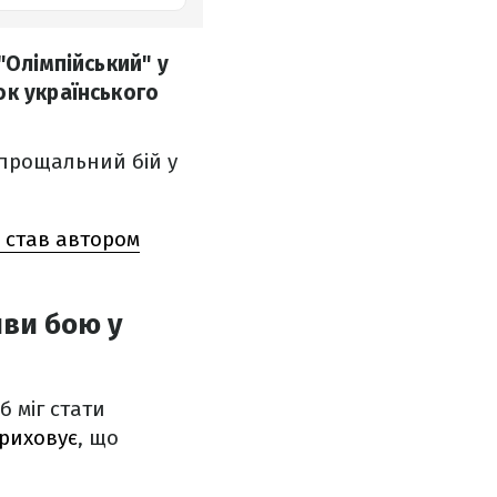
"Олімпійський" у
ок українського
 прощальний бій у
р став автором
иви бою у
б міг стати
риховує
, що