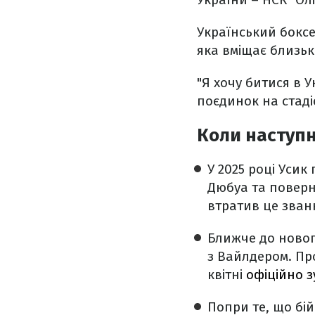
Український боксе
яка вміщає близьк
"Я хочу битися в 
поєдинок на стадіо
Коли наступн
У 2025 році Усик 
Дюбуа та поверну
втратив це зван
Ближче до новог
з Вайлдером. Пр
квітні
офіційно з
Попри те, що бій