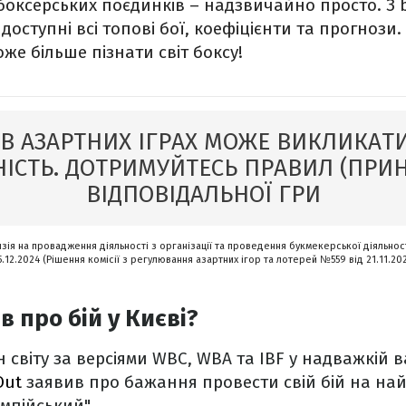
х боксерських поєдинків – надзвичайно просто. З 
доступні всі топові бої, коефіцієнти та прогнози
же більше пізнати світ боксу!
 В АЗАРТНИХ ІГРАХ МОЖЕ ВИКЛИКАТИ
ІСТЬ. ДОТРИМУЙТЕСЬ ПРАВИЛ (ПРИ
ВІДПОВІДАЛЬНОЇ ГРИ
нзія на провадження діяльності з організації та проведення букмекерської діяльност
5.12.2024 (Рішення комісії з регулювання азартних ігор та лотерей №559 від 21.11.20
 про бій у Києві?
н світу за версіями WBC, WBA та IBF у надважкій в
Out
заявив про бажання провести свій бій на най
імпійський".