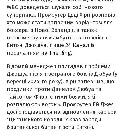
WBO доведеться шукати собі нового
суперника. Промоутер Едді Хірн розповів,
хто може стати запасним варіантом для
боксера із Нової Зеландії, а також
прокоментував майбутнє свого клієнта
Ентоні Джошуа, пише
24 Канал
із
посиланням на
The Ring.
Відомий менеджер пригадав проблеми
Джошуа після програного бою із Дюбуа (у
вересні 2024-го року). Хірн запевнив, що
поєдинки проти Даніелем Дюбуа та
Тайсоном Ф'юрі є тими боями, які
розпалюють вогонь. Промоутер Ей Джея
досі сподівається на відновлення кар'єри
"Циганського короля" якраз заради
британської битви проти Ентоні.