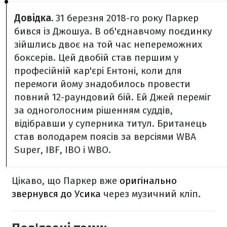
Довідка.
31 березня 2018-го року Паркер
бився із Джошуа. В об'єднавчому поєдинку
зійшлись двоє на той час непереможних
боксерів. Цей двобій став першим у
професійній кар'єрі Ентоні, коли для
перемоги йому знадобилось провести
повний 12-раундовий бій. Ей Джей переміг
за одноголосним рішенням суддів,
відібравши у суперника титул. Британець
став володарем поясів за версіями WBA
Super, IBF, IBO і WBO.
Цікаво, що Паркер вже
оригінально
звернувся до Усика
через музичний кліп.