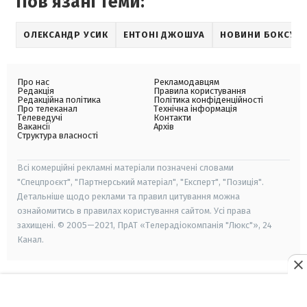
Пов'язані теми:
ОЛЕКСАНДР УСИК
ЕНТОНІ ДЖОШУА
НОВИНИ БОКСУ
Про нас
Рекламодавцям
Редакція
Правила користування
Редакційна політика
Політика конфіденційності
Про телеканал
Технічна інформація
Телеведучі
Контакти
Вакансії
Архів
Структура власності
Всі комерційні рекламні матеріали позначені словами
"Спецпроєкт", "Партнерський матеріал", "Експерт", "Позиція".
Детальніше щодо реклами та правил цитування можна
ознайомитись в правилах користування сайтом. Усі права
захищені. © 2005—2021, ПрАТ «Телерадіокомпанія "Люкс"», 24
Канал.