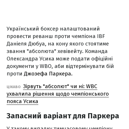
Український боксер налаштований
провести реванш проти чемпіона IBF
Даніеля Дюбуа, на кону якого стоятиме
звання "абсолюта" хевівейту. Команда
Олександра Усика може подати офіційні
документи у WBO, аби відтермінувати бій
проти
Джозефа Паркера.
Зірвуть "абсолют" чи ні: WBC
ЦІКАВО
ухвалила рішення щодо чемпіонського
пояса Усика
Запасний варіант для Паркера
У такому випадку тимчасовому чемпіону