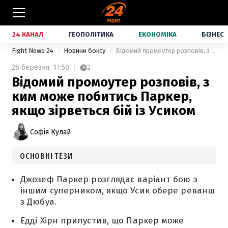
24 КАНАЛ
ГЕОПОЛІТИКА
ЕКОНОМІКА
БІЗНЕС
Fight News 24
Новини боксу
Відомий промоутер розповів, з ким може побитись Паркер, якщо зірветься бій із Усиком
26 березня,
17:50
2
Відомий промоутер розповів, з
ким може побитись Паркер,
якщо зірветься бій із Усиком
Софія Кулай
ОСНОВНІ ТЕЗИ
Джозеф Паркер розглядає варіант бою з
іншим суперником, якщо Усик обере реванш
з Дюбуа.
Едді Хірн припустив, що Паркер може