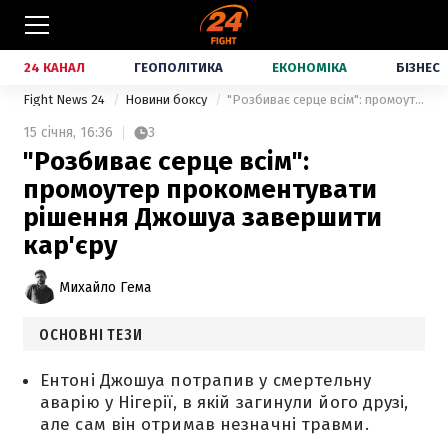
24 КАНАЛ
ГЕОПОЛІТИКА
ЕКОНОМІКА
БІЗНЕС
Fight News 24
Новини боксу
"Розбиває серце всім": промоутер прокоментувати рішення Джошуа завершити кар'єру
15 січня,
16:36
3
"Розбиває серце всім":
промоутер прокоментувати
рішення Джошуа завершити
кар'єру
Михайло Гема
ОСНОВНІ ТЕЗИ
Ентоні Джошуа потрапив у смертельну
аварію у Нігерії, в якій загинули його друзі,
але сам він отримав незначні травми.