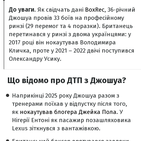
До уваги
. Як свідчать дані
BoxRec
, 36-річний
Джошуа провів 33 боїв на професійному
ринзі (29 перемог та 4 поразки). Британець
перетинався у ринзі з двома українцями: у
2017 році він нокаутував Володимира
Кличка, проте у 2021 – 2022 двічі поступився
Олександру Усику.
Що відомо про ДТП з Джошуа?
Наприкінці 2025 року Джошуа разом з
тренерами поїхав у відпустку після того,
як
нокаутував блогера Джейка Пола
. У
Нігерії Ентоні як пасажир позашляховика
Lexus зіткнувся з вантажівкою.