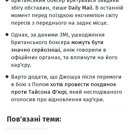
Британський боксер врятувався завдяки
збігу обставин, пише
Daily Mail
. В останній
момент перед поїздкою ексчемпіон світу
пересів з переднього на заднє місце.
Однак, за даними ЗМІ, ушкодження
британського боксера
можуть бути
значно серйозніші
, аніж говорили в
офіційних органах, та вплинути на його
кар'єру.
Варто додати, що Джошуа після перемоги
в бою з Полом
хотів провести поєдинок
проти Тайсона Ф'юрі
, який несподіваного
оголосив про відновлення кар'єри.
Пов'язані теми: