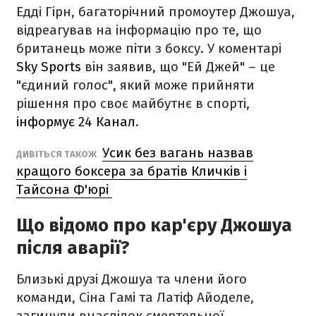
Едді Гірн, багаторічний промоутер Джошуа,
відреагував на інформацію про те, що
британець може піти з боксу. У коментарі
Sky Sports
він заявив, що "Ей Джей" – це
"єдиний голос", який може прийняти
рішення про своє майбутнє в спорті,
інформує 24 Канал
.
Усик без вагань назвав
ДИВІТЬСЯ ТАКОЖ
кращого боксера за братів Кличків і
Тайсона Ф'юрі
Що відомо про кар'єру Джошуа
після аварії?
Близькі друзі Джошуа та члени його
команди, Сіна Гамі та Латіф Айоделе,
загинули внаслідок смертельної