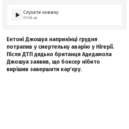
Слухати новину
01:08 хв
Ентоні Джошуа наприкінці грудня
потрапив у смертельну аварію у Нігерії.
Після ДТП дядько британця Адедамола
Джошуа заявив, що боксер нібито
вирішив завершити кар'єру.