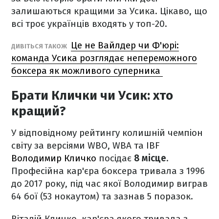
залишаються кращими за Усика. Цікаво, що
всі троє українців входять у топ-20.
Це не Вайлдер чи Ф'юрі:
ДИВІТЬСЯ ТАКОЖ
команда Усика розглядає непереможного
боксера як можливого суперника
Брати Клички чи Усик: хто
кращий?
У відповідному рейтингу колишній чемпіон
світу за версіями WBO, WBA та IBF
Володимир Кличко
посідає
8 місце
.
Професійна кар'єра боксера тривала з 1996
до 2017 року, під час якої Володимир виграв
64 бої (53 нокаутом) та зазнав 5 поразок.
Віталій Кличко, кар'єра якого тривала з