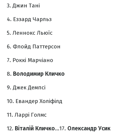
3. Джин Тані
4. Еззард Чарльз
5. Леннокс Льюїс
6. Флойд Паттерсон
7. Роккі Марчіано
8.
Володимир Кличко
9. Джек Демпсі
10. Евандер Холіфілд
11. Ларрі Голмс
12.
Віталій Кличко
…
17.
Олександр Усик