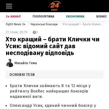
24 КАНАЛ
ГЕОПОЛІТИКА
ЕКОНОМІКА
БІЗНЕС
Fight News 24
Українські боксери
Хто кращий – брати Клички чи Усик: відомий сайт дав несподівану відповідь
21 січня,
20:19
3
Хто кращий – брати Клички чи
Усик: відомий сайт дав
несподівану відповідь
Михайло Гема
ОСНОВНІ ТЕЗИ
Брати Клички займають 8 та 12 місця у
рейтингу BoxRec найкращих боксерів
надважкої ваги.
Олександр Усик, єдиний чинний боксер у