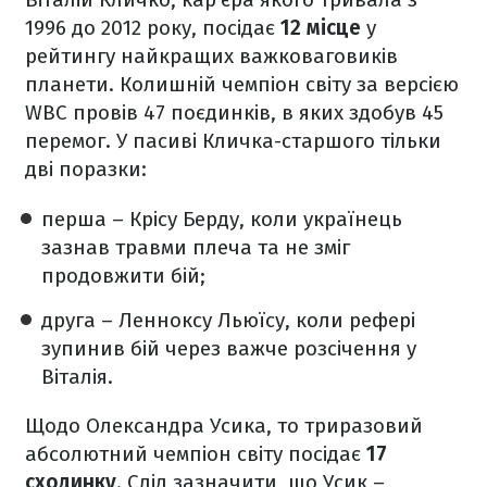
1996 до 2012 року, посідає
12 місце
у
рейтингу найкращих важковаговиків
планети. Колишній чемпіон світу за версією
WBC провів 47 поєдинків, в яких здобув 45
перемог. У пасиві Кличка-старшого тільки
дві поразки:
перша – Крісу Берду, коли українець
зазнав травми плеча та не зміг
продовжити бій;
друга – Ленноксу Льюїсу, коли рефері
зупинив бій через важче розсічення у
Віталія.
Щодо Олександра Усика, то триразовий
абсолютний чемпіон світу посідає
17
сходинку
. Слід зазначити, що Усик –