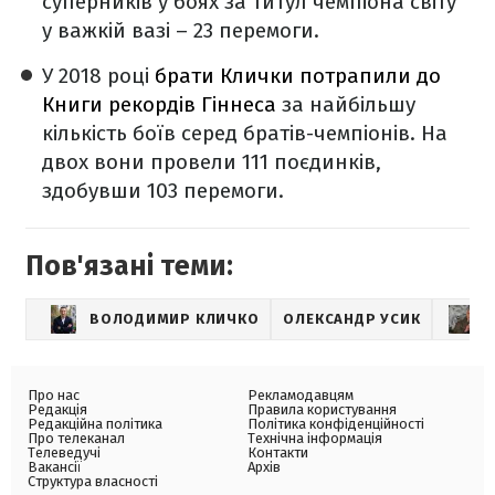
суперників у боях за титул чемпіона світу
у важкій вазі – 23 перемоги.
У 2018 році
брати Клички потрапили до
Книги рекордів Гіннеса
за найбільшу
кількість боїв серед братів-чемпіонів. На
двох вони провели 111 поєдинків,
здобувши 103 перемоги.
Пов'язані теми:
ВОЛОДИМИР КЛИЧКО
ОЛЕКСАНДР УСИК
Про нас
Рекламодавцям
Редакція
Правила користування
Редакційна політика
Політика конфіденційності
Про телеканал
Технічна інформація
Телеведучі
Контакти
Вакансії
Архів
Структура власності