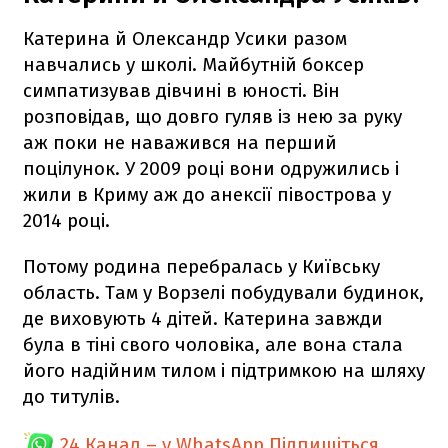
Катерина й Олександр Усики разом
навчались у школі. Майбутній боксер
симпатизував дівчині в юності. Він
розповідав, що довго гуляв із нею за руку
аж поки не наважився на перший
поцілунок. У 2009 році вони одружились і
жили в Криму аж до анексії півострова у
2014 році.
Потому родина перебралась у Київську
область. Там у Ворзелі побудували будинок,
де виховують 4 дітей. Катерина завжди
була в тіні свого чоловіка, але вона стала
його надійним тилом і підтримкою на шляху
до титулів.
24 Канал – у WhatsApp
Підпишіться,