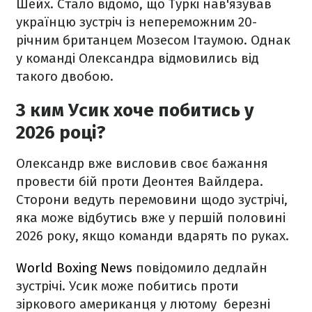
Шейх. Стало відомо, що Туркі нав'язував
українцю зустріч із непереможним 20-
річним британцем Мозесом Ітаумою. Однак
у команді Олександра відмовились від
такого двобою.
З ким Усик хоче побитись у
2026 році?
Олександр вже висловив своє бажання
провести бій проти Деонтея Вайлдера.
Сторони ведуть перемовини щодо зустрічі,
яка може відбутись вже у першій половині
2026 року, якщо команди вдарять по руках.
World Boxing News
повідомило дедлайн
зустрічі. Усик може побитись проти
зіркового американця у лютому березні