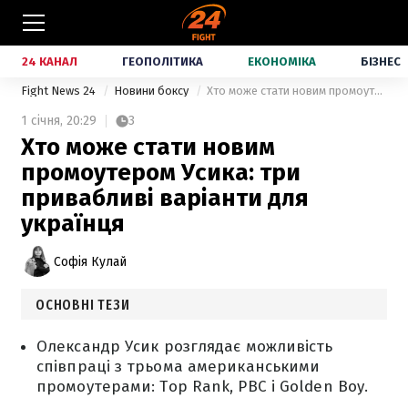
24 КАНАЛ
ГЕОПОЛІТИКА
ЕКОНОМІКА
БІЗНЕС
Fight News 24
Новини боксу
Хто може стати новим промоутером Усика: три привабливі варіанти для українця
1 січня,
20:29
3
Хто може стати новим
промоутером Усика: три
привабливі варіанти для
українця
Софія Кулай
ОСНОВНІ ТЕЗИ
Олександр Усик розглядає можливість
співпраці з трьома американськими
промоутерами: Top Rank, PBC і Golden Boy.