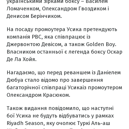
українськими зірками боксу – Василем
Ломаченком, Олександром Гвоздиком і
Денисом Берінчиком.
На посаду промоутера Усика претендують
компанія PBC, яка співпрацює із
Джервонтою Девісом, а також Golden Boy.
Власником останньої є легенда боксу Оскар
Де Ла Хойя.
Нагадаємо, що перед реваншем із Даніелем
Дюбуа стало відомо про завершення
багаторічної співпраці Усикаіз промоутером
Олександром Красюком.
Також видання повідомило, що наступні
бої Усика не будуть відбуватись у рамках
Riyadh Season, яку очолює Туркі Аль-аш