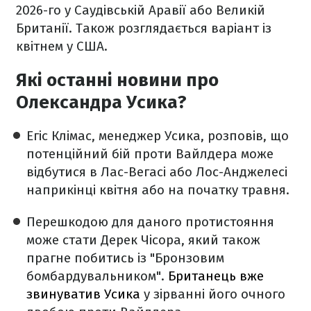
2026-го у Саудівській Аравії або Великій
Британії. Також розглядається варіант із
квітнем у США.
Які останні новини про
Олександра Усика?
Егіс Клімас, менеджер Усика, розповів, що
потенційний бій проти Вайлдера може
відбутися в Лас-Вегасі або Лос-Анджелесі
наприкінці квітня або на початку травня.
Перешкодою для даного протистояння
може стати Дерек Чісора, який також
прагне побитись із "Бронзовим
бомбардувальником".
Британець вже
звинуватив Усика
у зірванні його очного