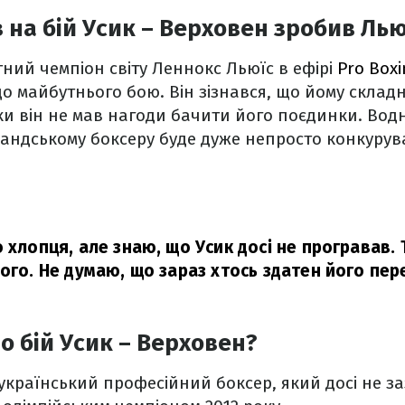
 на бій Усик – Верховен зробив Лью
ий чемпіон світу Леннокс Льюїс в ефірі
Pro Boxi
 майбутнього бою. Він зізнався, що йому складн
ки він не мав нагоди бачити його поєдинки. Во
ландському боксеру буде дуже непросто конкурув
о хлопця, але знаю, що Усик досі не програвав.
ього. Не думаю, що зараз хтось здатен його пер
о бій Усик – Верховен?
український професійний боксер, який досі не з