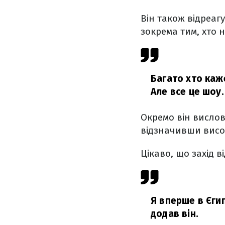
Він також відреаг
зокрема тим, хто 
Багато хто каже
Але все це шоу.
Окремо він вислов
відзначивши висок
Цікаво, що захід в
Я вперше в Єгип
додав він.