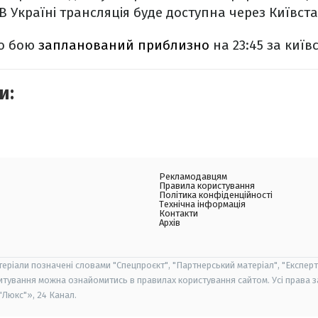
В Україні трансляція буде доступна через Київста
го бою
запланований приблизно
на 23:45 за київ
и:
Рекламодавцям
Правила користування
Політика конфіденційності
Технічна інформація
Контакти
Архів
теріали позначені словами "Спецпроєкт", "Партнерський матеріал", "Експерт
итування можна ознайомитись в правилах користування сайтом. Усі права 
Люкс"», 24 Канал.