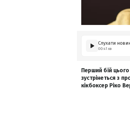
Слухати нови
00:41 хв
Перший бій цього
зустрінеться з п
кікбоксер Ріко В