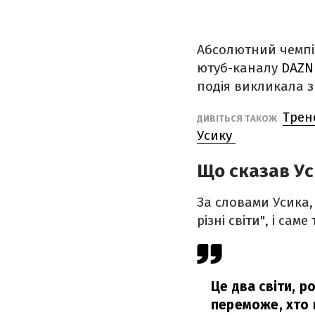
Абсолютний чемпіо
ютуб-каналу
DAZN 
подія викликала з
Трен
ДИВІТЬСЯ ТАКОЖ
Усику
Що сказав Ус
За словами Усика
різні світи", і са
Це два світи, р
переможе, хто 