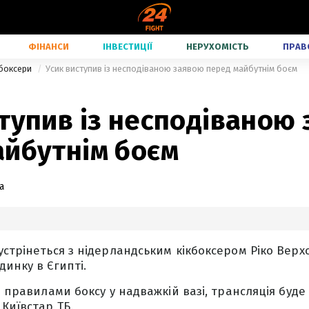
ФІНАНСИ
ІНВЕСТИЦІЇ
НЕРУХОМІСТЬ
ПРАВ
 боксери
Усик виступив із несподіваною заявою перед майбутнім боєм
тупив із несподіваною
айбутнім боєм
а
устрінеться з нідерландським кікбоксером Ріко Верх
динку в Єгипті.
а правилами боксу у надважкій вазі, трансляція буде
Київстар ТБ.