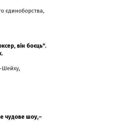
го єдиноборства,
ксер, він боєць".
к.
ь-Шейху,
де чудове шоу,
–