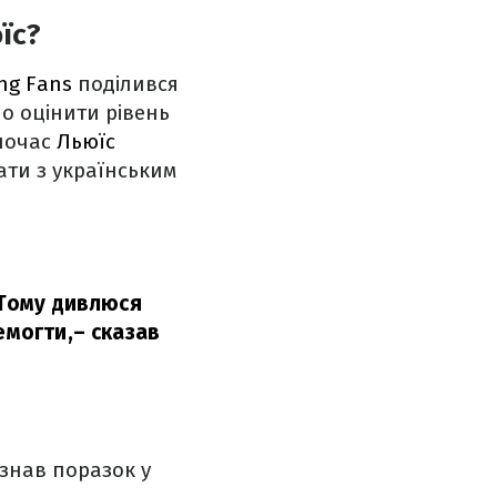
їс?
ng Fans
поділився
о оцінити рівень
дночас
Льюїс
ати з українським
 Тому дивлюся
емогти,
– сказав
азнав поразок у