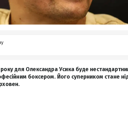
ну
 року для Олександра Усика буде нестандартним
рофесійним боксером. Його суперником стане н
ерховен.