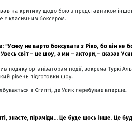
ував на критику щодо бою з представником іншо
не є класичним боксером.
: "Усику не варто боксувати з Ріко, бо він не бо
 Увесь світ – це шоу, а ми – актори,
– сказав Уси
ив подяку організаторам події, зокрема Туркі Ал
ий рівень підготовки шоу.
ідбувається в Єгипті, де Усик перебуває вперше.
ті, знаєте, піраміди… Це буде щось інше. Це бу