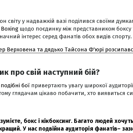
н світу у надважкій вазі поділився своїми думка
Boxing
щодо поєдинку між представником боксу т
начний інтерес серед фанатів обох видів спорту.
ер Верховена та дядько Тайсона Ф'юрі розсипавс
ик про свій наступний бій?
,
подібні бої
привертають увагу широкої аудиторії
ме тому глядачам цікаво побачити, хто виявиться с
озумієте, бокс і кікбоксинг. Багато людей хочут
кращий. У нас подвійна аудиторія фанатів
– заз