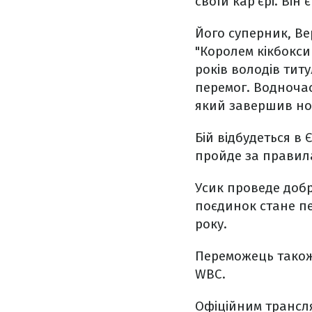
своїй кар'єрі. Він
Його суперник, Ве
"Королем кікбокси
років володів титу
перемог. Водночас
який завершив но
Бій відбудеться в
пройде за правила
Усик проведе добр
поєдинок стане пе
року.
Переможець також 
WBC.
Офіційним трансля