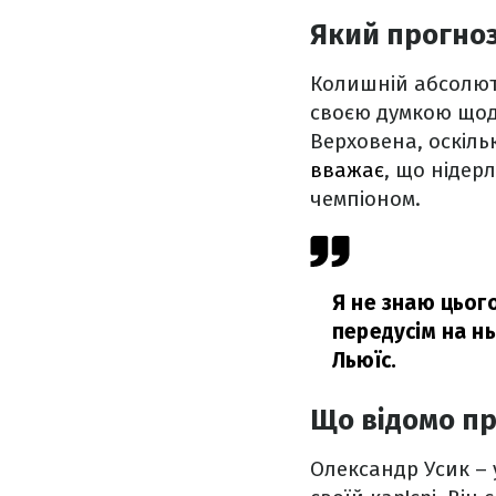
Який прогноз
Колишній абсолютн
своєю думкою щодо
Верховена, оскіль
вважає
, що нідер
чемпіоном.
Я не знаю цьог
передусім на н
Льюїс.
Що відомо пр
Олександр Усик – 