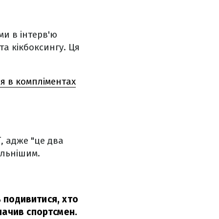
ми в інтерв'ю
а кікбоксингу. Ця
я в компліментах
, адже "це два
ильнішим.
ь подивитися, хто
начив спортсмен.