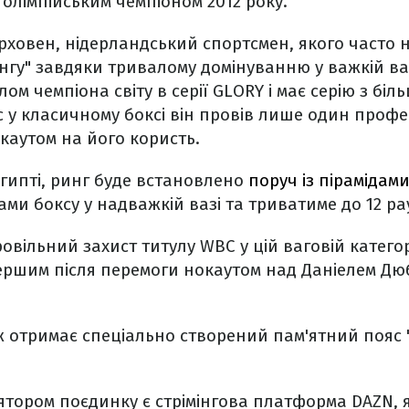
 є олімпійським чемпіоном 2012 року.
рховен, нідерландський спортсмен, якого часто
нгу" завдяки тривалому домінуванню у важкій ваз
лом чемпіона світу в серії GLORY і має серію з біл
 у класичному боксі він провів лише один проф
каутом на його користь.
 Єгипті, ринг буде встановлено
поруч із пірамідам
ми боксу у надважкій вазі та триватиме до 12 ра
овільний захист титулу WBC у цій ваговій категор
ршим після перемоги нокаутом над Даніелем Дюб
отримає спеціально створений пам'ятний пояс "
тором поєдинку є стрімінгова платформа DAZN, 