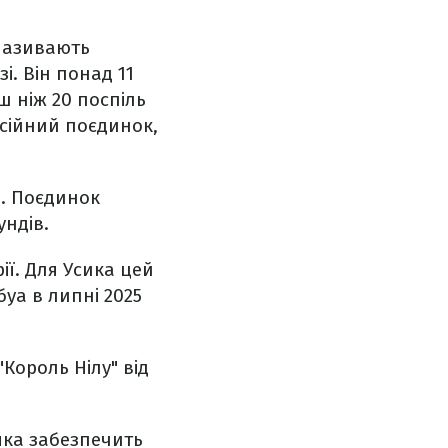
 називають
і. Він понад 11
ьш ніж 20 поспіль
есійний поєдинок,
и
. Поєдинок
ундів.
ії. Для Усика цей
уа в липні 2025
Король Нілу" від
яка забезпечить