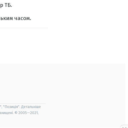
р ТБ.
ським часом.
", "Позиція". Детальніше
захищені. © 2005—2021,