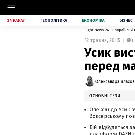
24 КАНАЛ
ГЕОПОЛІТИКА
ЕКОНОМІКА
БІЗНЕС
Fight News 24
Українські
12 травня,
20:15
3
Усик вис
перед м
Олександра Власов
ОСНОВНІ ТЕЗИ
Олександр Усик з
боксерському поє
Бій відбудеться з
платформі DAZN і 