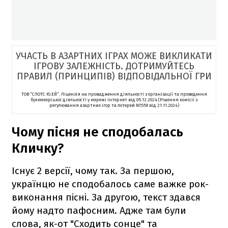
УЧАСТЬ В АЗАРТНИХ ІГРАХ МОЖЕ ВИКЛИКАТИ
ІГРОВУ ЗАЛЕЖНІСТЬ. ДОТРИМУЙТЕСЬ
ПРАВИЛ (ПРИНЦИПІВ) ВІДПОВІДАЛЬНОЇ ГРИ
ТОВ “СЛОТС Ю.ЕЙ”. Ліцензія на провадження діяльності з організації та проведення
букмекерської діяльності у мережі Інтернет від 05.12.2024 (Рішення комісії з
регулювання азартних ігор та лотерей №559 від 21.11.2024)
Чому пісня не сподобалась
Кличку?
Існує 2 версії, чому так. За першою,
українцю не сподобалось саме важке рок-
виконання пісні. За другою, текст здався
йому надто пафосним. Адже там були
слова, як-от "Сходить сонце" та