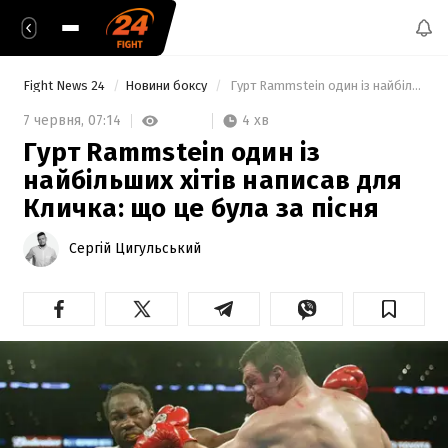
Fight News 24
Новини боксу
 Гурт Rammstein один із найбільших хітів написав для Кличка: що це була за пісня 
4 хв
7 червня,
07:14
Гурт Rammstein один із
найбільших хітів написав для
Кличка: що це була за пісня
Сергій Цигульський