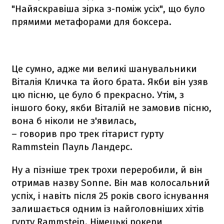
"Найяскравіша зірка з-поміж усіх", що було
прямими метафорами для боксера.
Це сумно, адже ми великі шанувальники
Віталія Кличка та його брата. Якби він узяв
цю пісню, це було б прекрасно. Утім, з
іншого боку, якби Віталій не замовив пісню,
вона б ніколи не з'явилась,
– говорив про трек гітарист гурту
Rammstein Пауль Ландерс.
Ну а пізніше трек трохи переробили, й він
отримав назву Sonne. Він мав колосальний
успіх, і навіть після 25 років свого існування
залишається одним із найголовніших хітів
гурту Rammstein. Німецькі рокери