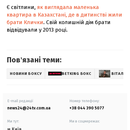
Є світлини,
як виглядала маленька
квартира в Казахстані, де в дитинстві жили
брати Клички
. Свій колишній дім брати
відвідували у 2013 році.
Повʼязані теми:
НОВИНИ БОКСУ
BETKING БОКС
ВІТАЛІЙ
E-mail редакції
Номер телефону:
news24@24tv.com.ua
+38 044 390 5077
Ми тут:
Ми в соцмережах:
м.Київ
,