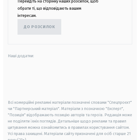
Перейдіть на сторінку наших розсилок, щоб
обрати ті, що відповідають вашим
інтересам.
ДО РОЗСИЛОК
Наші додатки:
android
apple
smart tv
samsung smart tv
Всі комерційні рекламні матеріали позначені словами "Спецпроєкт"
чи "Партнерський матеріал". Матеріали з позначкою "Експерт",
"Позиція" відображають позицію авторів та героїв. Редакція може
не поділяти їхніх поглядів. Детальніше щодо реклами та правил
цитування можна ознайомитись в правилах користування сайтом.
Усі права захищені.
Матеріали сайту призначені для осіб старше
21
року (21+)