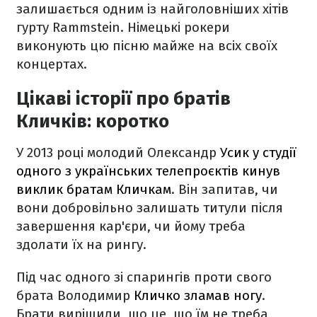
залишається одним із найголовніших хітів
гурту Rammstein. Німецькі рокери
виконують цю пісню майже на всіх своїх
концертах.
Цікаві історії про братів
Кличків: коротко
У 2013 році молодий Олександр
Усик у студії
одного з українських телепроєктів кинув
виклик братам Кличкам
. Він запитав, чи
вони добровільно залишать титули після
завершення кар'єри, чи йому треба
здолати їх на рингу.
Під час одного зі спарингів проти свого
брата Володимир
Кличко зламав ногу
.
Брати вирішили, що це, що їм не треба