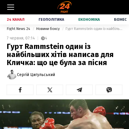
24 КАНАЛ
ГЕОПОЛІТИКА
ЕКОНОМІКА
БІЗНЕС
Fight News 24
Новини боксу
Гурт Rammstein один із найбільших хітів написав для Кличка: що це була за пісня
7 червня,
07:14
4
Гурт Rammstein один із
найбільших хітів написав для
Кличка: що це була за пісня
Сергій Цигульський