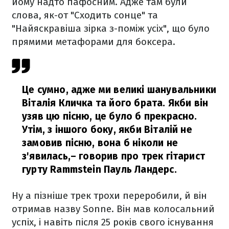
йому надто пафосним. Адже там були
слова, як-от "Сходить сонце" та
"Найяскравіша зірка з-поміж усіх", що було
прямими метафорами для боксера.
Це сумно, адже ми великі шанувальники
Віталія Кличка та його брата. Якби він
узяв цю пісню, це було б прекрасно.
Утім, з іншого боку, якби Віталій не
замовив пісню, вона б ніколи не
з'явилась,
– говорив про трек гітарист
гурту Rammstein Пауль Ландерс.
Ну а пізніше трек трохи переробили, й він
отримав назву Sonne. Він мав колосальний
успіх, і навіть після 25 років свого існування