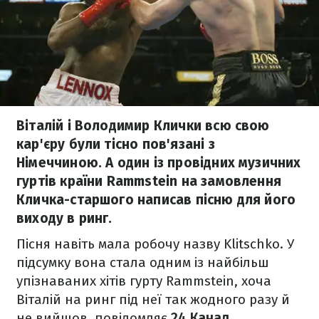
Віталій і Володимир Клички всю свою
кар'єру були тісно пов'язані з
Німеччиною. А один із провідних музичних
гуртів країни Rammstein на замовлення
Кличка-старшого написав пісню для його
виходу в ринг.
Пісня навіть мала робочу назву Klitschko. У
підсумку вона стала одним із найбільш
упізнаваних хітів гурту Rammstein, хоча
Віталій на ринг під неї так жодного разу й
не вийшов, повідомляє
24 Канал
.