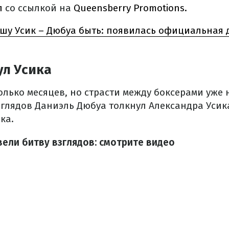
л
со ссылкой на
Queensberry Promotions.
шу Усик – Дюбуа быть: появилась официальная д
ул Усика
олько месяцев, но страсти между боксерами уже 
глядов Даниэль Дюбуа толкнул Александра Усика
ка.
вели битву взглядов: смотрите видео