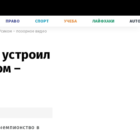
ПРАВО
СПОРТ
УЧЕБА
ЛАЙФХАКИ
AUT
 Усиком – позорное видео
 устроил
ом –
 чемпионство в