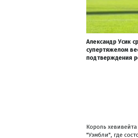
Александр Усик с
супертяжелом ве
подтверждения р
Король хевивейта
"Уэмбли", где сос