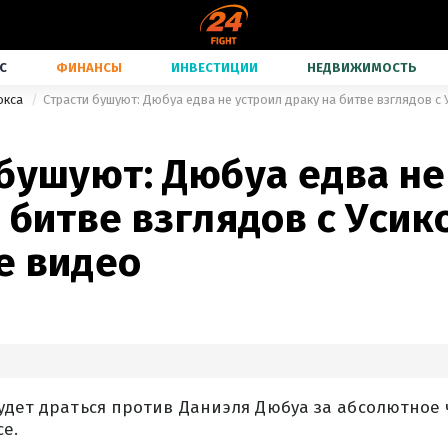
С
ФИНАНСЫ
ИНВЕСТИЦИИ
НЕДВИЖИМОСТЬ
окса
Страсти бушуют: Дюбуа едва не устроил драку на битве взглядов с
 бушуют: Дюбуа едва не
 битве взглядов с Усик
е видео
удет драться против Даниэля Дюбуа за абсолютное
е.