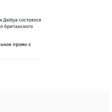
м Дюбуа состоялся
ел британского
ьное промо
к