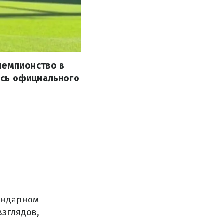
чемпионство в
ись официального
гендарном
взглядов,