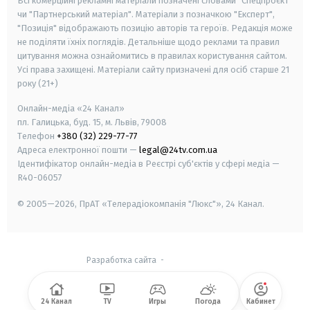
Всі комерційні рекламні матеріали позначені словами "Спецпроєкт"
чи "Партнерський матеріал". Матеріали з позначкою "Експерт",
"Позиція" відображають позицію авторів та героїв. Редакція може
не поділяти їхніх поглядів. Детальніше щодо реклами та правил
цитування можна ознайомитись в правилах користування сайтом.
Усі права захищені.
Матеріали сайту призначені для осіб старше
21
року (21+)
Онлайн-медіа «24 Канал»
пл. Галицька, буд. 15, м. Львів, 79008
Телефон
+380 (32) 229-77-77
Адреса електронної пошти —
legal@24tv.com.ua
Ідентифікатор онлайн-медіа в Реєстрі суб'єктів у сфері медіа —
R40-06057
© 2005—2026,
ПрАТ «Телерадіокомпанія "Люкс"», 24 Канал.
Разработка сайта
-
24 Канал
TV
Игры
Погода
Кабинет