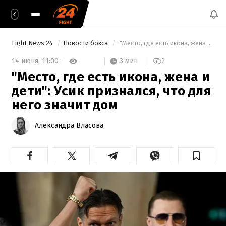
Fight News 24
Новости бокса
 "Место, где есть икона, жена и дети": Усик признался, что для него значит дом 
3 мин
14 июня,
11:00
2
"Место, где есть икона, жена и
дети": Усик признался, что для
него значит дом
Александра Власова