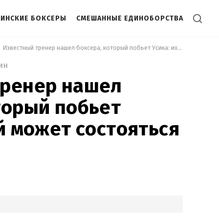
АИНСКИЕ БОКСЕРЫ
СМЕШАННЫЕ ЕДИНОБОРСТВА
 Известный тренер нашел боксера, который побьет Усика: их бой может состояться вскоре 
ин
тренер нашел
торый побьет
ой может состояться