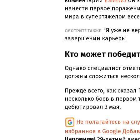
комментарии
ESNEWS
он з
нанести первое поражени
мира в супертяжелом весе
"Я уже не ве
СМОТРИТЕ ТАКЖЕ
завершении карьеры
Кто может победит
Однако специалист отмет
должны сложиться нескол
Прежде всего, как сказал
несколько боев в первом т
дебютировал 3 мая.
Не полагайтесь на сл
избранное в Google
Добав
Напомним!
29-летний аме