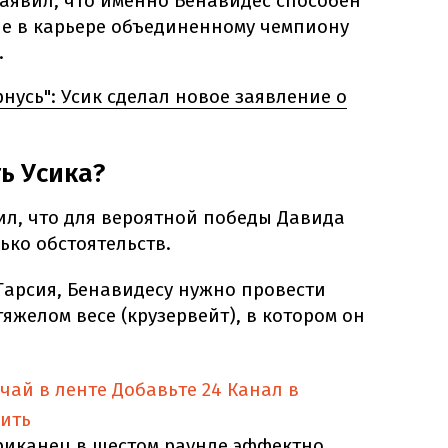
аявил, что именно Бенавидес способен
е в карьере объединенному чемпиону
.
рнусь": Усик сделал новое заявление о
ь Усика?
ил, что для вероятной победы Давида
ько обстоятельств.
 Гарсия, Бенавидесу нужно провести
яжелом весе (крузервейт), в котором он
учай в ленте
Добавьте 24 Канал в
ить
риканец в шестом раунде эффектно