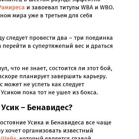
Рамиреса
и завоевал титулы WBA и WBO.
ном мира уже в третьем для себя
ду следует провести два – три поединка
м перейти в супертяжелый вес и драться
л, что не знает, состоится ли этот бой,
вскоре планирует завершить карьеру.
 может не успеть как следует
 Усиком пока тот не ушел из бокса.
 Усик – Бенавидес?
остояние Усика и Бенавидеса все чаще
чу хочет организовать известный
ш-Шейх
, который является главой