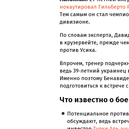
нокаутировал Гильберто 
Тем самым он стал чемпио
дивизионе.
По словам эксперта, Дави
в крузервейте, прежде че
против Усика.
Впрочем, тренер подчеркну
ведь 39-летний украинец 
Именно поэтому Бенавидес
подготовиться к встрече с
Что известно о бое
Потенциальное против
обсуждают, ведь встре
инвестор
Турки Аль а