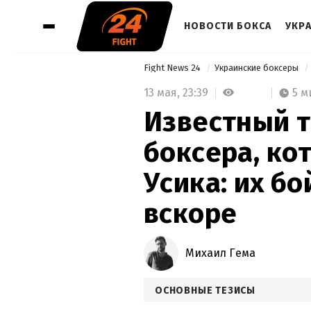
НОВОСТИ БОКСА
УКР
Fight News 24
Украинские боксеры
13 мая,
23:39
5 м
Известный 
боксера, ко
Усика: их б
вскоре
Михаил Гема
ОСНОВНЫЕ ТЕЗИСЫ