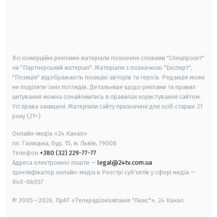
android
apple
smart tv
samsung smart tv
Всі комерційні рекламні матеріали позначені словами "Спецпроєкт"
чи "Партнерський матеріал". Матеріали з позначкою "Експерт",
"Позиція" відображають позицію авторів та героїв. Редакція може
не поділяти їхніх поглядів. Детальніше щодо реклами та правил
цитування можна ознайомитись в правилах користування сайтом.
Усі права захищені.
Матеріали сайту призначені для осіб старше
21
року (21+)
Онлайн-медіа «24 Канал»
пл. Галицька, буд. 15, м. Львів, 79008
Телефон
+380 (32) 229-77-77
Адреса електронної пошти —
legal@24tv.com.ua
Ідентифікатор онлайн-медіа в Реєстрі суб'єктів у сфері медіа —
R40-06057
© 2005—2026,
ПрАТ «Телерадіокомпанія "Люкс"», 24 Канал.