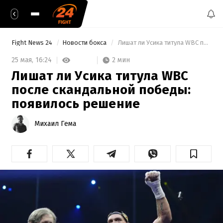
Fight News 24
Новости бокса
 Лишат ли Усика титула WBC после скандальной победы: появилось решение 
2 мин
25 мая,
16:24
Лишат ли Усика титула WBC
после скандальной победы:
появилось решение
Михаил Гема