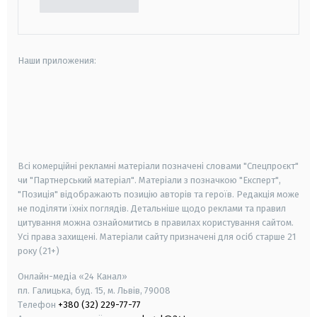
Наши приложения:
android
apple
smart tv
samsung smart tv
Всі комерційні рекламні матеріали позначені словами "Спецпроєкт"
чи "Партнерський матеріал". Матеріали з позначкою "Експерт",
"Позиція" відображають позицію авторів та героїв. Редакція може
не поділяти їхніх поглядів. Детальніше щодо реклами та правил
цитування можна ознайомитись в правилах користування сайтом.
Усі права захищені.
Матеріали сайту призначені для осіб старше
21
року (21+)
Онлайн-медіа «24 Канал»
пл. Галицька, буд. 15, м. Львів, 79008
Телефон
+380 (32) 229-77-77