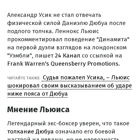
Александр Усик не стал отвечать
физической силой Даниэлю Дюбуа после
подлого толчка. Леннокс Льюис
прокомментировал поведение "Динамита"
на первой дуэли взглядов на лондонском
"Уэмбли", пишет
24 Канал
со ссылкой на
Frank Warren's Queensberry Promotions
.
Судья пожалел Усика, – Льюис
ЧИТАЙТЕ ТАКЖЕ
шокировал своим высказыванием об ударе
ниже пояса от Дюбуа
Мнение Льюиса
Легендарный экс-боксер уверен, что такое
толкание Дюбуа
означало его боевой
настрой на реванш, но не нервозность