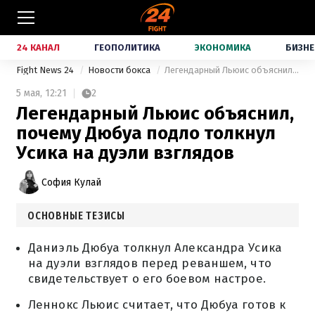
24 КАНАЛ
ГЕОПОЛИТИКА
ЭКОНОМИКА
БИЗНЕ
Fight News 24
Новости бокса
Легендарный Льюис объяснил, почему Дюбуа подло толкнул Усика на дуэли взглядов
5 мая,
12:21
2
Легендарный Льюис объяснил,
почему Дюбуа подло толкнул
Усика на дуэли взглядов
София Кулай
ОСНОВНЫЕ ТЕЗИСЫ
Даниэль Дюбуа толкнул Александра Усика
на дуэли взглядов перед реваншем, что
свидетельствует о его боевом настрое.
Леннокс Льюис считает, что Дюбуа готов к