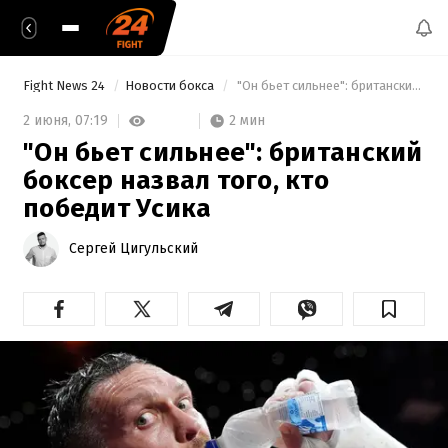
Fight News 24
Новости бокса
 "Он бьет сильнее": британский боксер назвал того, кто победит Усика 
2 мин
2 июня,
07:19
"Он бьет сильнее": британский
боксер назвал того, кто
победит Усика
Сергей Цигульский