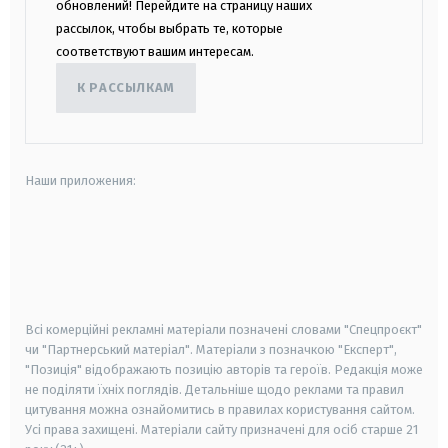
обновлений! Перейдите на страницу наших
рассылок, чтобы выбрать те, которые
соответствуют вашим интересам.
К РАССЫЛКАМ
Наши приложения:
android
apple
smart tv
samsung smart tv
Всі комерційні рекламні матеріали позначені словами "Спецпроєкт"
чи "Партнерський матеріал". Матеріали з позначкою "Експерт",
"Позиція" відображають позицію авторів та героїв. Редакція може
не поділяти їхніх поглядів. Детальніше щодо реклами та правил
цитування можна ознайомитись в правилах користування сайтом.
Усі права захищені.
Матеріали сайту призначені для осіб старше
21