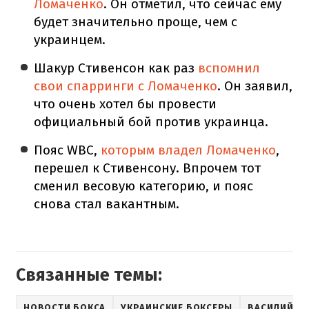
Ломаченко
. Он отметил, что сейчас ему
будет значительно проще, чем с
украинцем.
Шакур Стивенсон как раз
вспомнил
свои спарринги с Ломаченко
. Он заявил,
что очень хотел бы провести
официальный бой против украинца.
Пояс WBC,
которым владел Ломаченко
,
перешел к Стивенсону. Впрочем тот
сменил весовую категорию, и пояс
снова стал вакантным.
Связанные темы:
НОВОСТИ БОКСА
УКРАИНСКИЕ БОКСЕРЫ
ВАСИЛИЙ Л