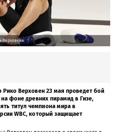
м Верховена
 Рико Верховен 23 мая проведет бой
 на фоне древних пирамид в Гизе,
оять титул чемпиона мира в
ерсии WBC, который защищает