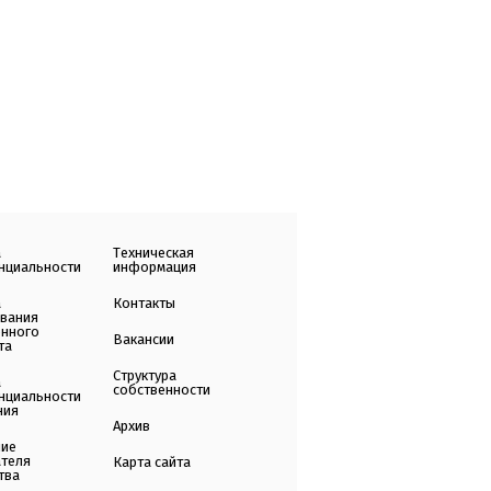
а
Техническая
нциальности
информация
а
Контакты
ования
енного
Вакансии
та
Структура
а
собственности
нциальности
ния
Архив
ние
ателя
Карта сайта
тва