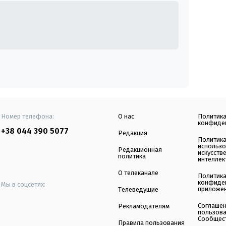
Номер телефона:
О нас
Политик
конфиде
+38 044 390 5077
Редакция
Политик
использ
Редакционная
искусств
политика
интеллек
О телеканале
Политик
конфиде
Мы в соцсетях:
приложе
Телеведущие
Соглаше
Рекламодателям
пользов
Сообщес
Правила пользования