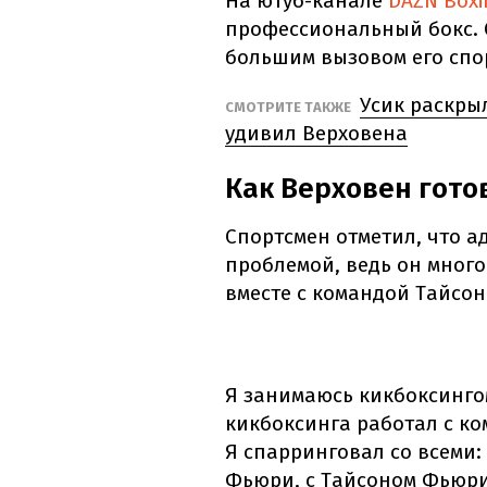
На ютуб-канале
DAZN Boxi
профессиональный бокс. О
большим вызовом его спо
Усик раскрыл
СМОТРИТЕ ТАКЖЕ
удивил Верховена
Как Верховен готов
Спортсмен отметил, что ад
проблемой, ведь он много
вместе с командой Тайсо
Я занимаюсь кикбоксингом
кикбоксинга работал с ко
Я спарринговал со всеми:
Фьюри, с Тайсоном Фьюри