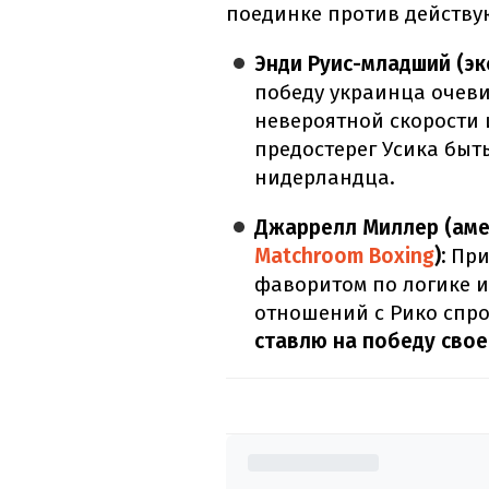
поединке против действу
Энди Руис-младший (э
победу украинца очеви
невероятной скорости 
предостерег Усика быт
нидерландца.
Джаррелл Миллер (аме
Matchroom Boxing
):
При
фаворитом по логике и
отношений с Рико спр
ставлю на победу свое