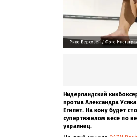
Рико Верховен
/ Фото Инстагра
Нидерландский кикбоксер
против Александра Усика
Египет. На кону будет ст
супертяжелом весе по в
украинец.