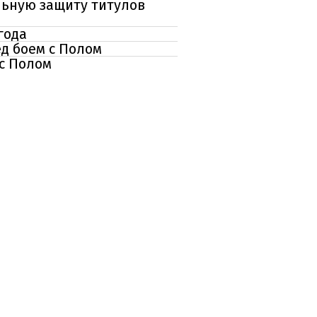
льную защиту титулов
года
ед боем с Полом
с Полом