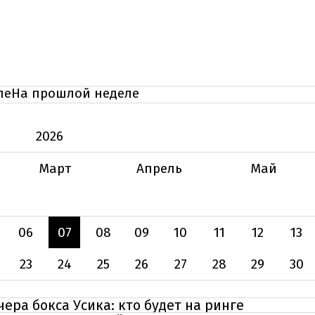
ле
На прошлой неделе
2026
Март
Апрель
Май
06
07
08
09
10
11
12
13
23
24
25
26
27
28
29
30
ера бокса Усика: кто будет на ринге